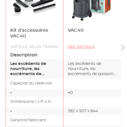
Kit d'accessoires
VAC40
VAC40
ARTICLE SÉLECTIONNÉ
SEE DETAILS
Description
Les excédents de
Les excédents de
nourriture, les
nourriture, les
excréments de
excréments de poissons,
poissons, les animaux
les animaux morts et les
Capacité du réservoir
morts et les pa…
pa…
-
40
Dimensions l x P x H
-
392 x 507 x 844
Garantie fabricant