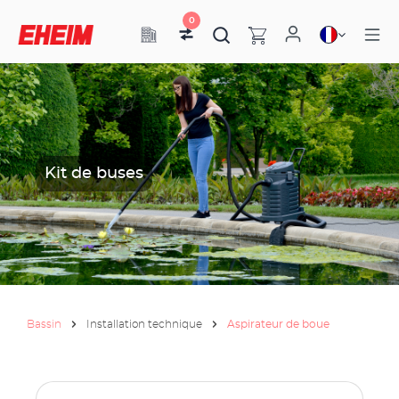
0
Kit de buses
Bassin
Installation technique
Aspirateur de boue