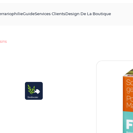
errariophilie
Guide
Services Clients
Design De La Boutique
sins