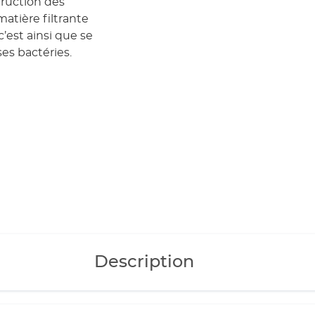
truction des
atière filtrante
c’est ainsi que se
es bactéries.
Description