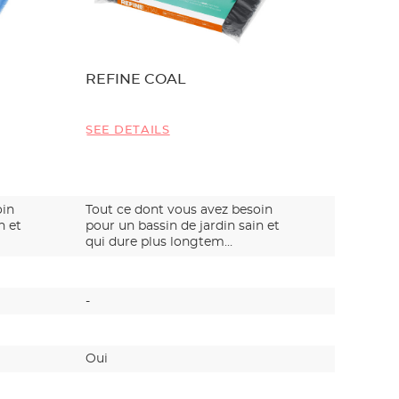
REFINE COAL
REPLA
SEE DETAILS
SEE DET
oin
Tout ce dont vous avez besoin
Tout ce 
n et
pour un bassin de jardin sain et
pour un b
qui dure plus longtem…
qui dure
-
Oui
Oui
Oui