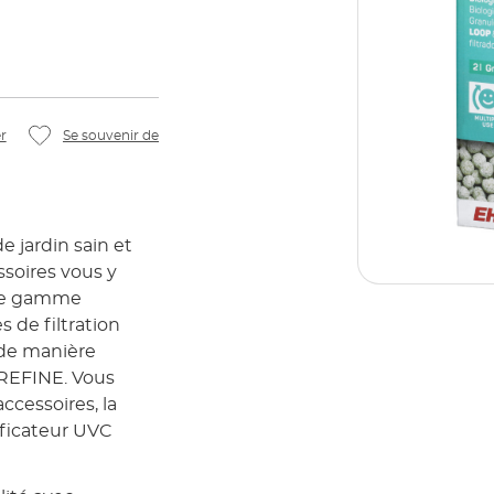
r
Se souvenir de
 jardin sain et
soires vous y
 de gamme
 de filtration
 de manière
 REFINE. Vous
cessoires, la
ficateur UVC