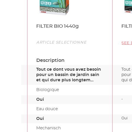
Name
FILTER BIO 1440g
FIL
Link
ARTICLE SÉLECTIONNÉ
SEE 
Description
Tout ce dont vous avez besoin
Tout
pour un bassin de jardin sain
pour 
et qui dure plus longtem…
qui 
Biologique
-
Oui
Eau douce
Oui
Oui
Mechanisch