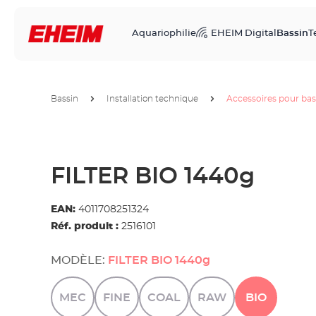
Aquariophilie
EHEIM Digital
Bassin
T
Bassin
Installation technique
Accessoires pour bas
FILTER BIO 1440g
EAN:
4011708251324
Réf. produit :
2516101
MODÈLE:
FILTER BIO 1440g
MEC
FINE
COAL
RAW
BIO