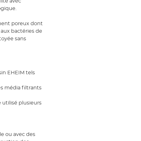
lité avec
ogique.
ment poreux dont
s aux bactéries de
ttoyée sans
sin EHEIM tels
s média filtrants
 utilisé plusieurs
ude ou avec des