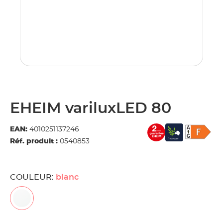
EHEIM variluxLED 80
EAN:
4010251137246
Réf. produit :
0540853
COULEUR:
blanc