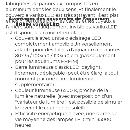
fabriquées de panneaux composites en
aluminium dans les deux sens. Et finalement le
couvercle variluxLED est très attrayant. Il est plat
Avantages des couvercles de l’aquarium
et les ouvertures pour les câbles et les tuyaux à
EHEIM variluxLED
l’arrière sont pratiquement invisibles. variluxLED
est disponible en noir et en blanc.
Couvercle avec unité d’éclairage LED
complètement amovible
Universellement
adapté pour des tailles d’aquarium courantes
80x35 / 100x40 / 120x40 cm (pas seulement
pour les aquariums EHEIM)
Barre lumineuse classicLED
daylight,
librement déplaçable
(peut être élargi à tout
moment par une barre lumineuse
supplémentaire)
Couleur lumineuse 6500 K, proche de la
lumière naturelle
(avec interposition d’un
*variateur de lumière il est possible de simuler
le lever et le coucher de soleil)
Efficacité énergétique élevée, une durée de
vie moyenne des lampes LED min. 35000
heures