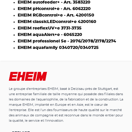
EHEIM autofeeder+ - Art. 3583220
EHEIM pHcontrol+e - Art. 6062220
EHEIM RGBcontrol+e - Art. 4200150
EHEIM classicLEDcontrol+e 4200160
EHEIM reeflexUV+e 3731-3735
EHEIM aquaAlert+e - 6065220
EHEIM professionel 5e - 2076/2078/2178/2274
EHEIM aquafamily 0340720/0340725
Le groupe d'entreprises EHEIM, basé à Deizisau près de Stuttgart, est
une entreprise familiale de taille moyenne qui possède des filiales dans
les domaines de l'aquariophilie, de la fabrication et de la construction. La
marque EHEIM, implanté en Europe et en Asie, est le cœur de
l'entreprise. Elle est l'un des fournisseurs de haute qualité sur le marché
des animaux de compagnie et est reconnue dans le monde entier pour
la qualité, le service et l'innovation.