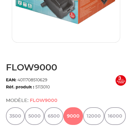
FLOW9000
EAN:
4011708510629
Réf. produit :
5113010
MODÈLE:
FLOW9000
3500
5000
6500
9000
12000
16000