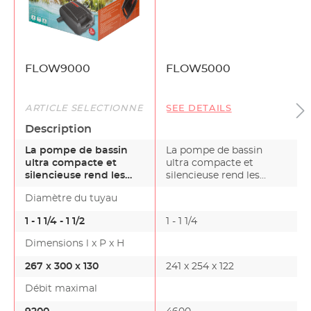
FLOW9000
FLOW5000
ARTICLE SÉLECTIONNÉ
SEE DETAILS
Description
La pompe de bassin
La pompe de bassin
ultra compacte et
ultra compacte et
silencieuse rend les
silencieuse rend les
ruisseaux élégants. La
ruisseaux élégants. La
Diamètre du tuyau
po…
po…
1 - 1 1/4 - 1 1/2
1 - 1 1/4
1
Dimensions l x P x H
267 x 300 x 130
241 x 254 x 122
Débit maximal