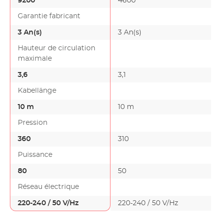
9200
4600
Garantie fabricant
3 An(s)
3 An(s)
Hauteur de circulation
maximale
3,6
3,1
Kabellänge
10 m
10 m
Pression
360
310
Puissance
80
50
Réseau électrique
220-240 / 50 V/Hz
220-240 / 50 V/Hz