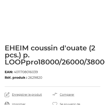
EHEIM coussin d'ouate (2
pcs.) p.
LOOPpro18000/26000/3800
EAN:
4011708016039
Réf. produit :
2629820
Enregistrer le produit
Comparer
Imprimer
Se souvenir de