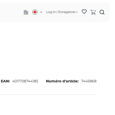
Log in / Enregistrer
EAN:
4011708744185
Numéro d'article:
7445868