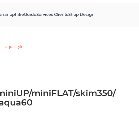
errariophilie
Guide
Services Clients
Shop Design
aquastyle
 miniUP/miniFLAT/skim350/
 aqua60