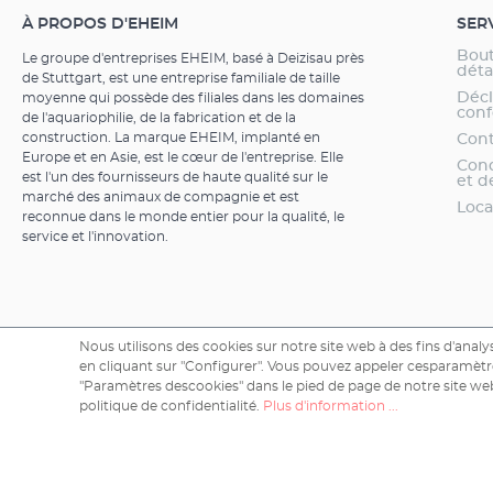
À PROPOS D'EHEIM
SER
Bout
Le groupe d'entreprises EHEIM, basé à Deizisau près
dét
de Stuttgart, est une entreprise familiale de taille
Décl
moyenne qui possède des filiales dans les domaines
conf
de l'aquariophilie, de la fabrication et de la
construction. La marque EHEIM, implanté en
Cont
Europe et en Asie, est le cœur de l'entreprise. Elle
Cond
est l'un des fournisseurs de haute qualité sur le
et d
marché des animaux de compagnie et est
Loca
reconnue dans le monde entier pour la qualité, le
service et l'innovation.
Nous utilisons des cookies sur notre site web à des fins d'analys
en cliquant sur "Configurer". Vous pouvez appeler cesparamètre
"Paramètres descookies" dans le pied de page de notre site web
politique de confidentialité.
Plus d'information ...
Copyright © 2026 EHEIM GmbH & Co. KG.