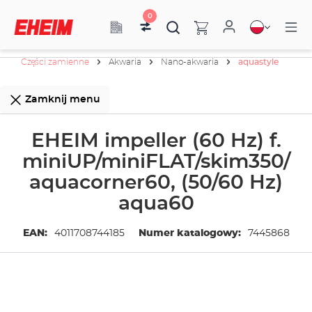
0
Części zamienne
Akwaria
Nano-akwaria
aquastyle
Zamknij menu
EHEIM impeller (60 Hz) f.
miniUP/miniFLAT/skim350/
aquacorner60, (50/60 Hz)
aqua60
EAN:
4011708744185
Numer katalogowy:
7445868