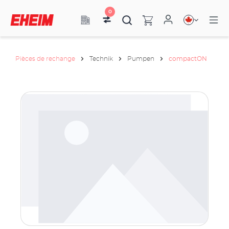
0
Pièces de rechange
Technik
Pumpen
compactON