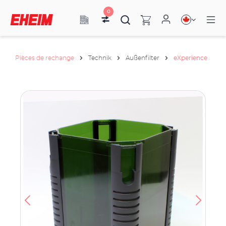
0
Pièces de rechange
Technik
Außenfilter
eXperience