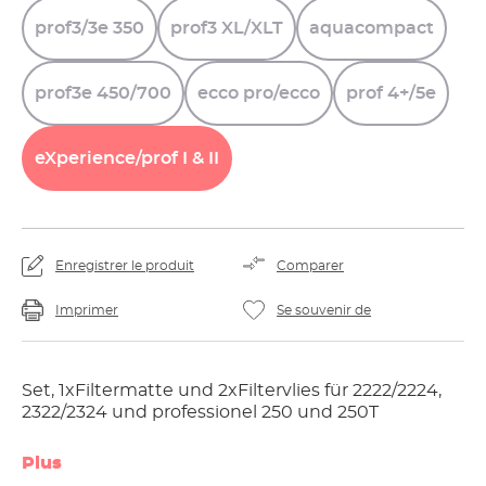
prof3/3e
350
prof3
XL/XLT
aquacompact
prof3e
450/700
ecco
pro/ecco
prof
4+/5e
eXperience/prof
I
&
II
Enregistrer le produit
Comparer
Imprimer
Se souvenir de
Set, 1xFiltermatte und 2xFiltervlies für 2222/2224,
2322/2324 und professionel 250 und 250T
Plus