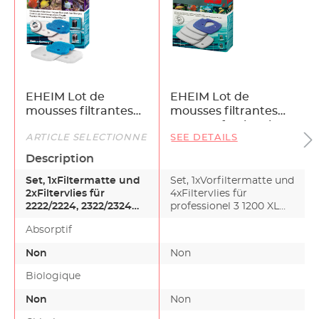
EHEIM Lot de
EHEIM Lot de
mousses filtrantes
mousses filtrantes
pour
pour professionel 3
ARTICLE SÉLECTIONNÉ
SEE DETAILS
eXperience/professionel
1200 XL und 1200 XLT
150, 250 und 250T
Description
Set, 1xFiltermatte und
Set, 1xVorfiltermatte und
2xFiltervlies für
4xFiltervlies für
2222/2224, 2322/2324
professionel 3 1200 XL
und professionel 250
und 1200 XLT
Absorptif
u…
Non
Non
Biologique
Non
Non