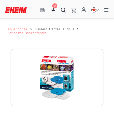
0
Aquariophilie
Masses filtrantes
SETs
Lot de mousses filtrantes