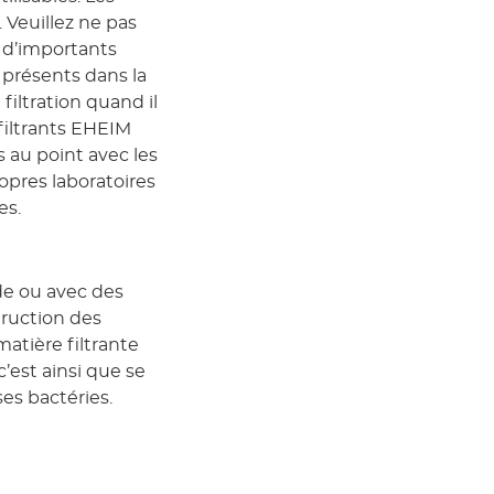
 Veuillez ne pas
e d’importants
présents dans la
iltration quand il
 filtrants EHEIM
 au point avec les
opres laboratoires
es.
ude ou avec des
truction des
atière filtrante
c’est ainsi que se
es bactéries.