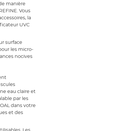
 de manière
 REFINE. Vous
cessoires, la
ficateur UVC
ur surface
our les micro-
tances nocives
ent
uscules
e eau claire et
lable par les
OAL dans votre
gues et des
ilisables. Les