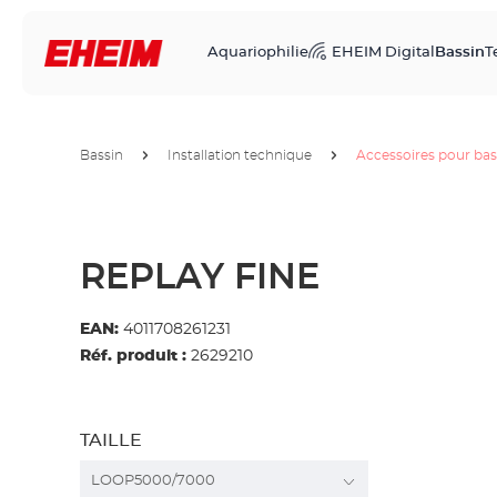
Aquariophilie
EHEIM Digital
Bassin
T
Bassin
Installation technique
Accessoires pour bas
REPLAY FINE
EAN:
4011708261231
Réf. produit :
2629210
TAILLE