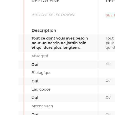
Name
REPLAY FINE
REP
Link
ARTICLE SÉLECTIONNÉ
SEE 
Description
Tout ce dont vous avez besoin
Tout
pour un bassin de jardin sain
pour 
et qui dure plus longtem…
qui 
Absorptif
Oui
Oui
Biologique
Oui
Oui
Eau douce
Oui
Oui
Mechanisch
Oui
Oui