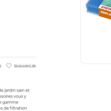
r
Se souvenir de
 jardin sain et
soires vous y
 de gamme
 de filtration