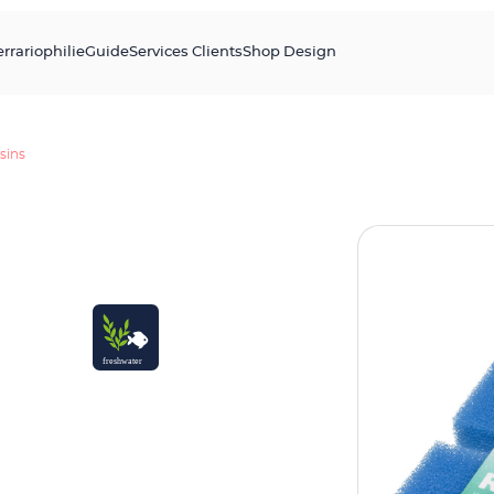
errariophilie
Guide
Services Clients
Shop Design
sins