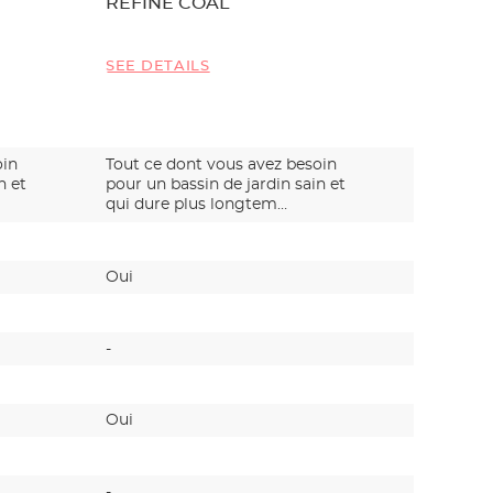
REFINE COAL
FILTER
SEE DETAILS
SEE DET
oin
Tout ce dont vous avez besoin
Tout ce 
n et
pour un bassin de jardin sain et
pour un b
qui dure plus longtem…
qui dure
Oui
-
-
-
Oui
Oui
-
Oui