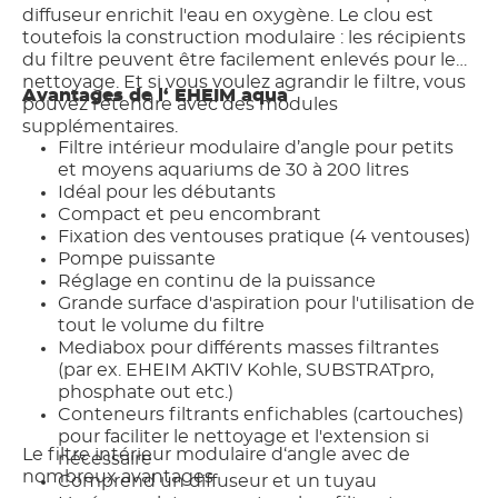
diffuseur enrichit l'eau en oxygène. Le clou est
toutefois la construction modulaire : les récipients
du filtre peuvent être facilement enlevés pour le
nettoyage. Et si vous voulez agrandir le filtre, vous
Avantages de l‘ EHEIM aqua
pouvez l'étendre avec des modules
supplémentaires.
Filtre intérieur modulaire d’angle pour petits
et moyens aquariums de 30 à 200 litres
Idéal pour les débutants
Compact et peu encombrant
Fixation des ventouses pratique (4 ventouses)
Pompe puissante
Réglage en continu de la puissance
Grande surface d'aspiration pour l'utilisation de
tout le volume du filtre
Mediabox pour différents masses filtrantes
(par ex. EHEIM AKTIV Kohle, SUBSTRATpro,
phosphate out etc.)
Conteneurs filtrants enfichables (cartouches)
pour faciliter le nettoyage et l'extension si
Le filtre intérieur modulaire d‘angle avec de
nécessaire
nombreux avantages
Comprend un diffuseur et un tuyau