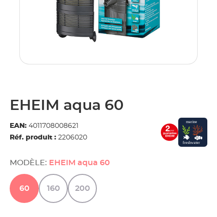
EHEIM aqua 60
EAN:
4011708008621
Réf. produit :
2206020
MODÈLE:
EHEIM aqua 60
60
160
200