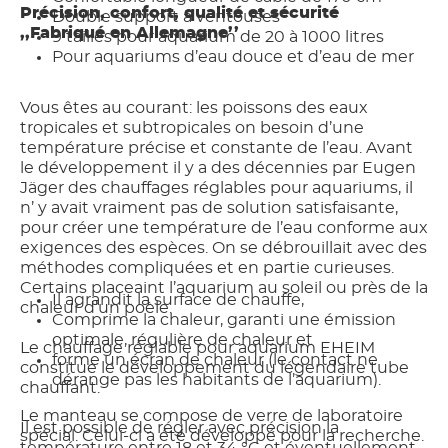
Précision, confort, qualité et sécurité
Double support à ventouses
,,Fabriqué en Allemagne’’
9 tailles pour aquarium de 20 à 1000 litres
Pour aquariums d’eau douce et d’eau de mer
Vous êtes au courant: les poissons des eaux
tropicales et subtropicales on besoin d’une
température précise et constante de l’eau. Avant
le développement il y a des décennies par Eugen
Jäger des chauffages réglables pour aquariums, il
n’ y avait vraiment pas de solution satisfaisante,
pour créer une température de l’eau conforme aux
exigences des espèces. On se débrouillait avec des
méthodes compliquées et en partie curieuses.
Certains placeaint l’aquarium au soleil ou près de la
Il agrandit la surface de chauffe,
chaleur d’un poèle.
Comprime la chaleur, garanti une émission
optimale, régulière de chaleur et
Le chauffage réglable pour aquarium EHEIM
forme un écran de chaleur (le contact ne
constitue le développement du légendaire tube
dérange pas les habitants de l’aquarium).
chauffant.
Le manteau se compose de verre de laboratoire
Il est possible de régler avec précision la
spécial. Celui-ci a été développé pour la recherche.