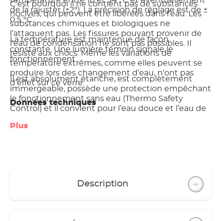
température entre 18 et 34 °C et éventuellement
C’est pourquoi il ne contient pas de substances
de la rajuster (±2°). La précision de réglage est de ±
nocives, qui peuvent être libérées dans l’eau. Les
0,5 °C.
substances chimiques et biologiques ne
l’attaquent pas. Les fissures pouvant provenir de
La température est maintenue de façon
l’eau de condensation ne sont pas possibles. Il
constante. Une lumière témoin signale le
résiste aux chocs. Même les variations de
fonctionnement.
température extrêmes, comme elles peuvent se
produire lors des changement d’eau, n’ont pas
Il est absolument étanche, est complètement
d’effet sur ce verre.
immergeable, possède une protection empêchant
le fonctionnement sans eau (Thermo Safety
Données techniques
Control) et il convient pour l’eau douce et l’eau de
mer.
Plus
(voir tableau Internet ou catalogue)
L’une des innovations la plus importante est
constituée par le manteau en verre:
Description