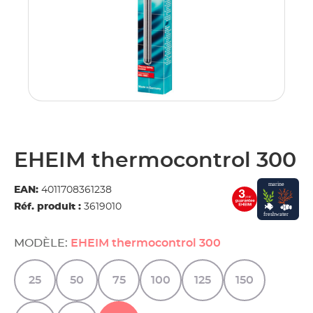
EHEIM thermocontrol 300
EAN:
4011708361238
Réf. produit :
3619010
MODÈLE:
EHEIM thermocontrol 300
25
50
75
100
125
150