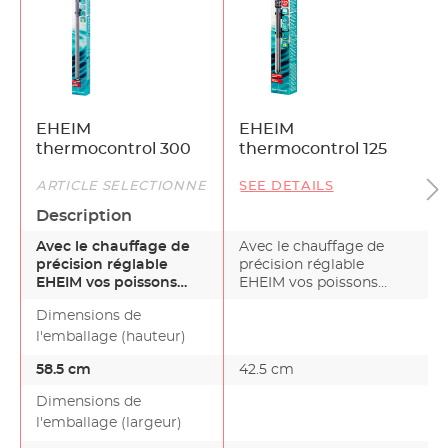
EHEIM
EHEIM
thermocontrol 300
thermocontrol 125
ARTICLE SÉLECTIONNÉ
SEE DETAILS
Description
Avec le chauffage de
Avec le chauffage de
précision réglable
précision réglable
EHEIM vos poissons
EHEIM vos poissons
bénéficient de la
bénéficient de la
Dimensions de
tempéra…
tempéra…
l'emballage (hauteur)
58.5 cm
42.5 cm
Dimensions de
l'emballage (largeur)