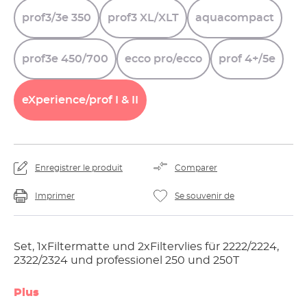
prof3/3e
350
prof3
XL/XLT
aquacompact
prof3e
450/700
ecco
pro/ecco
prof
4+/5e
eXperience/prof
I
&
II
Enregistrer le produit
Comparer
Imprimer
Se souvenir de
Set, 1xFiltermatte und 2xFiltervlies für 2222/2224,
2322/2324 und professionel 250 und 250T
Plus