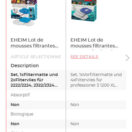
EHEIM Lot de
EHEIM Lot de
mousses filtrantes
mousses filtrantes
pour
pour professionel 3
ARTICLE SÉLECTIONNÉ
SEE DETAILS
eXperience/professionel
1200 XL und 1200 XLT
150, 250 und 250T
Description
Set, 1xFiltermatte und
Set, 1xVorfiltermatte und
2xFiltervlies für
4xFiltervlies für
2222/2224, 2322/2324
professionel 3 1200 XL
und professionel 250
und 1200 XLT
Absorptif
u…
Non
Non
Biologique
Non
Non