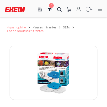
0
Aquariophilie
Masses filtrantes
SETs
Lot de mousses filtrantes