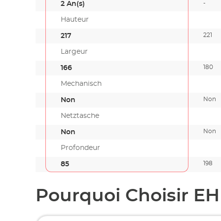
-
2 An(s)
Hauteur
221
217
Largeur
180
166
Mechanisch
Non
Non
Netztasche
Non
Non
Profondeur
198
85
Pourquoi Choisir EH