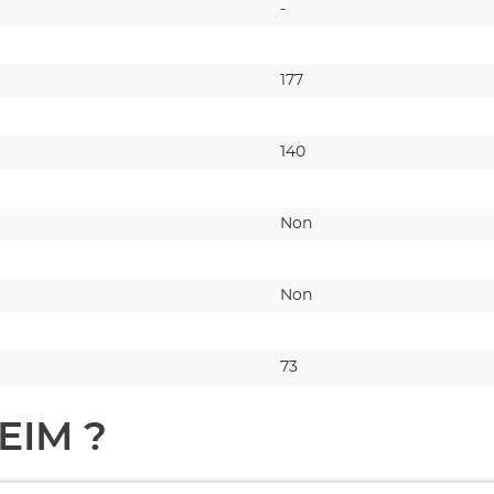
-
177
140
Non
Non
73
EIM ?