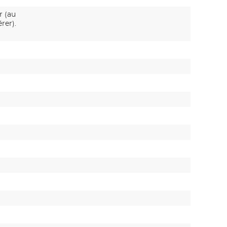
r (au
rer).