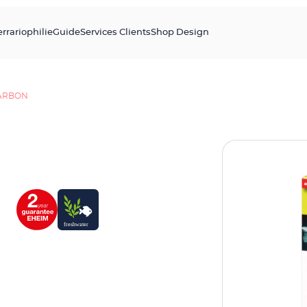
errariophilie
Guide
Services Clients
Shop Design
ARBON