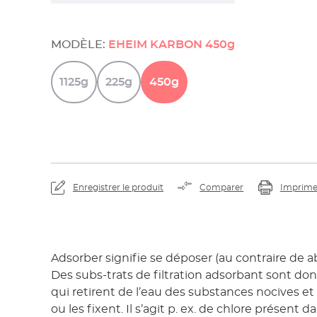
MODÈLE:
EHEIM KARBON 450g
1125g
225g
450g
Enregistrer le produit
Comparer
Imprime
Adsorber signifie se déposer (au contraire de ab
Des subs-trats de filtration adsorbant sont do
qui retirent de l’eau des substances nocives et
ou les fixent. Il s’agit p. ex. de chlore présent d