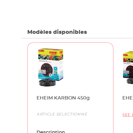
Modèles disponibles
Name
EHEIM KARBON 450g
EHE
Link
ARTICLE SÉLECTIONNÉ
SEE 
Description