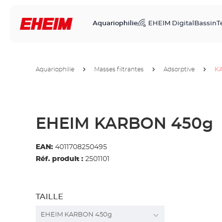
Aquariophilie
EHEIM Digital
Bassin
T
Aquariophilie
Masses filtrantes
Adsorptive
K
EHEIM KARBON 450g
EAN:
4011708250495
Réf. produit :
2501101
TAILLE