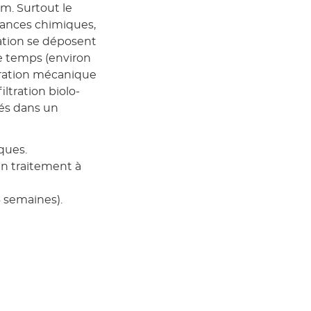
m. Surtout le
stances chimiques,
lation se déposent
e temps (environ
ltration mécanique
ltration biolo-
rés dans un
ques.
 un traitement à
4 semaines).