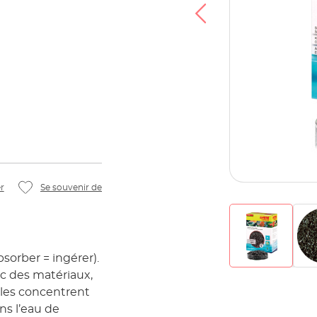
r
Se souvenir de
sorber = ingérer).
nc des matériaux,
 les concentrent
ans l’eau de