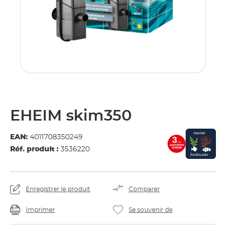
é
.
EHEIM skim350
EAN:
4011708350249
Réf. produit :
3536220
Enregistrer le produit
Comparer
Imprimer
Se souvenir de