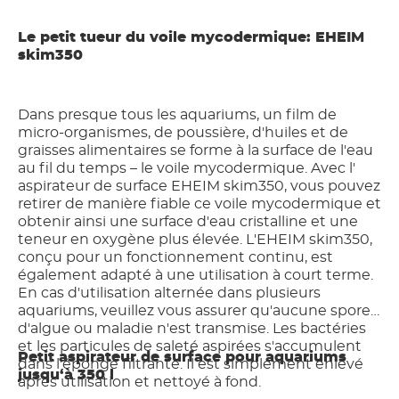
Le petit tueur du voile mycodermique: EHEIM
skim350
Dans presque tous les aquariums, un film de
micro-organismes, de poussière, d'huiles et de
graisses alimentaires se forme à la surface de l'eau
au fil du temps – le voile mycodermique. Avec l'
aspirateur de surface EHEIM skim350, vous pouvez
retirer de manière fiable ce voile mycodermique et
obtenir ainsi une surface d'eau cristalline et une
teneur en oxygène plus élevée. L'EHEIM skim350,
conçu pour un fonctionnement continu, est
également adapté à une utilisation à court terme.
En cas d'utilisation alternée dans plusieurs
aquariums, veuillez vous assurer qu'aucune spore
d'algue ou maladie n'est transmise. Les bactéries
et les particules de saleté aspirées s'accumulent
Petit aspirateur de surface pour aquariums
dans l'éponge filtrante. Il est simplement enlevé
jusqu‘à 350 l
après utilisation et nettoyé à fond.