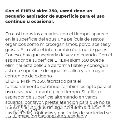
Con el EHEIM skim 350, usted tiene un
pequeño aspirador de superficie para el uso
continuo u ocasional.
En casi todos los acuarios, con el tiempo, aparece
en la superficie del agua una película de restos
orgánicos como microorganismos, polvo, aceites y
grasas. Ella evita el intercambio óptimo de gases.
Por eso, hay que aspirarla de vez en cuando. Con el
aspirador de superficie EHEIM skim 350 puede
eliminar esta película de forma fiable y conseguir
así una superficie de agua cristalina y un mayor
contenido de oxígeno.
El EHEIM skim 350, fabricado para el
funcionamiento continuo, también es apto para el
uso ocasional durante poco tiempo. Si utiliza el
aspirador de superficie alternando en varios
acuarios, por favor, preste atención para que no se
Pequeño aspirador de superficie para acuarios
transmitan esporas de algas o enfermedades.
de hasta 350 l
Las bacterias aspiradas y partículas de suciedad se
Elimina formaciones de suciedad y