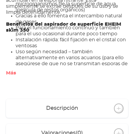
acumulan en la esponja filtrante. Ésta
microorganismos de la superficie de agua
simplemente se extrae después de su uso y se
(película de restos orgánicos)
limpia detenidamente.
Gracias a ello fomenta el intercambio natural
de gases
Beneficios del aspirador de superficie EHEIM
Para el funcionamiento continuo y también
skim 350
para el uso ocasional durante poco tiempo
Instalación rápida: fácil fijación en el cristal con
ventosas
Uso según necesidad – también
alternativamente en varios acuarios (para ello
asegúrese de que no se transmitan esporas de
algas etc.)
Más
Conexión para manguera de salida
Sólo 5 W de consumo de electricidad
Descripción
Valoraciones
(0)