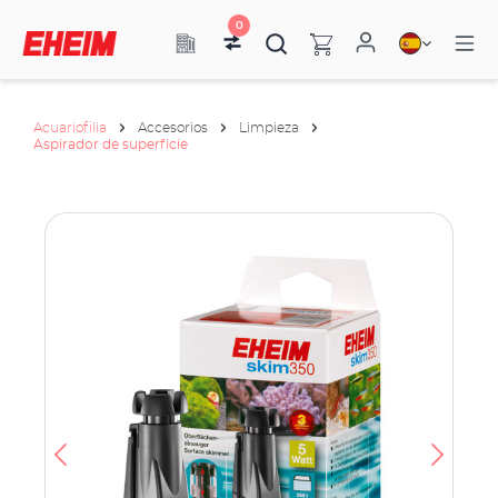
0
Acuariofilia
Accesorios
Limpieza
Aspirador de superficie
tica