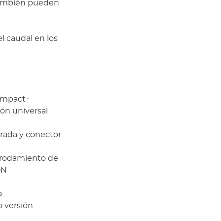
 también pueden
l caudal en los
compact+
ón universal
trada y conector
e rodamiento de
ON
a
 versión