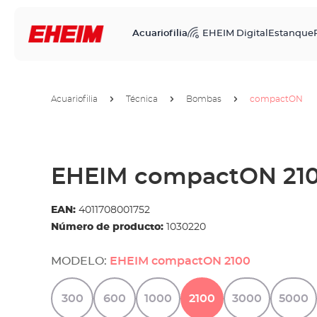
Acuariofilia
EHEIM Digital
Estanque
Acuariofilia
Técnica
Bombas
compactON
EHEIM compactON 21
EAN:
4011708001752
Número de producto:
1030220
MODELO:
EHEIM compactON 2100
300
600
1000
2100
3000
5000