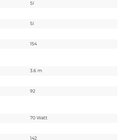
Sí
Sí
Sí
Sí
154
185
3.6 m
3.7 m
92
110
70 Watt
80 Watt
142
175