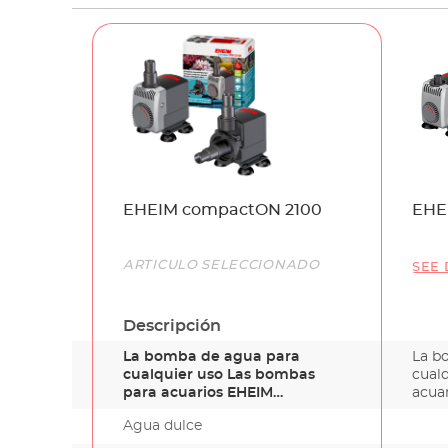
Name
EHEIM compactON 2100
EHE
Link
ARTÍCULO SELECCIONADO
SEE 
Descripción
La bomba de agua para
La b
cualquier uso Las bombas
cual
para acuarios EHEIM
acua
compactON se cara…
cara
Agua dulce