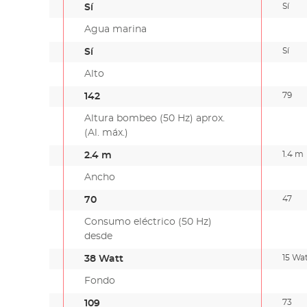
Sí
Sí
Agua marina
Sí
Sí
Alto
79
142
Altura bombeo (50 Hz) aprox.
(Al. máx.)
1.4 m
2.4 m
Ancho
47
70
Consumo eléctrico (50 Hz)
desde
15 Wa
38 Watt
Fondo
73
109