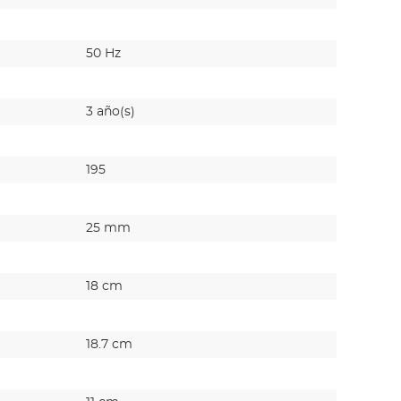
50 Hz
50 Hz
3 año(s)
3 año(s)
195
195
25 mm
25 mm
18 cm
-
18.7 cm
-