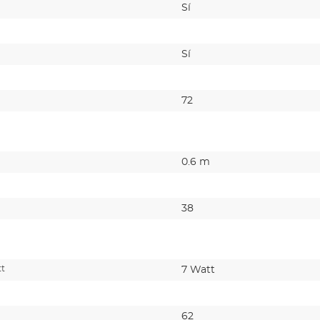
Sí
Sí
72
0.6 m
38
tt
7 Watt
62