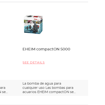
EHEIM compactON 5000
EHEIM 
SEE DETAILS
SEE DET
La bomba de agua para
La bomb
para
cualquier uso Las bombas para
cualquie
 se
acuarios EHEIM compactON se
acuario
cara…
cara…