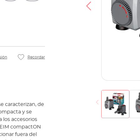
sión
Recordar
 caracterizan, de
ompacta y se
 los accesorios
 EHEIM compactON
ionar fuera del