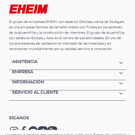
preparación combinada del agua. bioMECH
se ha diseñado de forma inteligente: en
depósitos recogedores de suciedad se
El grupo de empresas EHEIM, con sede en Deizisau, cerca de Stuttgart,
retienen partículas gruesas y finas de
es una empresa familiar de tamaño medio con filiales en los sectores
suciedad. Al mismo tiempo, su estructura de
de la acuariofilia y la construcción de interiores. El grupo de acuariofilia,
poros garantiza una colonización de bacterias
con sedes en Europa y Asia, es el centro de sus actividades. Es uno de
de limpieza y por lo tanto una fiable
los proveedores de calidad en el mercado de las mascotas y es
descomposición biológica. El material es
reconocido mundialmente por su calidad, servicio e innovación.
neutral al pH y no contiene compuestos
minerales que generan dureza del
ASISTENCIA
agua. Material filtrante de diseño especial
para la preparación mecánica y biológica del
EMPRESA
agua al mismo tiempoNeutral al pH y libre de
INFORMACIÓN
causantes de la dureza de aguaReutilizable
varias veces (lavar con cuidado durante la
SERVICIO AL CLIENTE
limpieza)Apto para agua dulce y agua salada
SÍGANOS