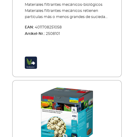
Materiales filtrantes mecánicos-biológicos
Materiales filtrantes mecánicos retienen
partículas más o menos grandes de suciedad.
Materiales filtrantes biológicos, en cambio,
EAN:
4011708251058
deben ofrecer condiciones óptimas para la
Artikel-Nr.:
2508101
colonización de bacterias de limpieza, que se
alimentan de partículas de suciedad y las
descomponen. Sobre todo por el material
biológico, se consigue agua sana y clara
dentro del acuario y estables valores de agua.
Nuestro último desarrollo es un material
filtrante combinado, que cumple al mismo
tiempo con la función mecánica y biológica:
EHEIM bioMECH.EHEIM bioMECH Material
filtrante mecánico-biológico para la
preparación combinada del agua. bioMECH
se ha diseñado de forma inteligente: en
depósitos recogedores de suciedad se
retienen partículas gruesas y finas de
suciedad. Al mismo tiempo, su estructura de
poros garantiza una colonización de bacterias
de limpieza y por lo tanto una fiable