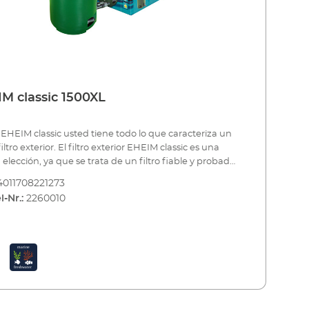
M classic 1500XL
 EHEIM classic usted tiene todo lo que caracteriza un
ltro exterior. El filtro exterior EHEIM classic es una
elección, ya que se trata de un filtro fiable y probado
es de veces. Todos los modelos cumplen con las más
4011708221273
exigencias de calidad. Sus materiales de primera
l-Nr.:
2260010
ría y sus funciones, cuidadosamente sincronizados,
izan el rendimiento perfecto de la bomba y del filtro.
 es conocido por su marcha suave, su muy larga
til y su bajo consumo eléctrico. Usted estará muy
echo. Hay 5 modelos para acuarios desde 50 hasta
tros.Beneficios del filtro exterior EHEIM classicFiltro
or fiable y probado millones de vecesExcelente
ón calidad-precioExtraordinaria marcha suaveBajo