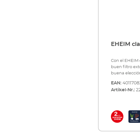
EHEIM cla
Con el EHEIM c
buen filtro ext
buena elección
millones de v
EAN:
4011708
altas exigenci
Artikel-Nr.:
2
categoría y su
garantizan el 
Además es con
vida útil y su
satisfecho. Ha
1500 litros.Ben
exterior fiabl
relación cali