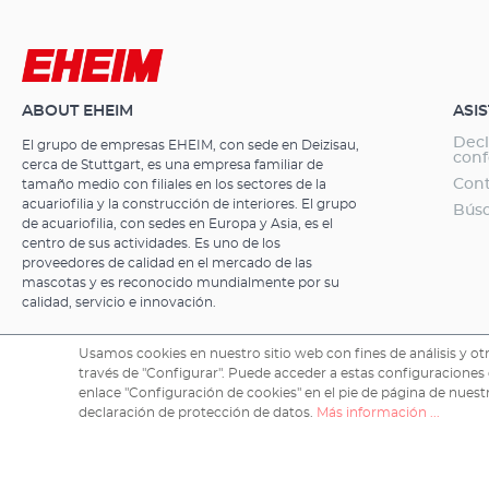
limpieza)Se pu
materiales fil
entrada, mangu
el embalajeAm
modelos: 50-15
ABOUT EHEIM
ASI
modelo estánda
exteriores, p
Decl
El grupo de empresas EHEIM, con sede en Deizisau,
con sólidas fu
con
cerca de Stuttgart, es una empresa familiar de
calidad. Mate
Con
tamaño medio con filiales en los sectores de la
sincronizados. La relación equilibrada entre potencia de l
acuariofilia y la construcción de interiores. El grupo
Búsq
bomba y volu
de acuariofilia, con sedes en Europa y Asia, es el
centro de sus actividades. Es uno de los
óptimas condi
proveedores de calidad en el mercado de las
agradablemente
mascotas y es reconocido mundialmente por su
consumo eléctr
calidad, servicio e innovación.
los modelos co
manguera y ac
Usamos cookies en nuestro sitio web con fines de análisis y otr
incluidos Equ
través de "Configurar". Puede acceder a estas configuraciones
150 con prácti
Copyright © 2026 EHEIM GmbH & Co. KG.
enlace "Configuración de cookies" en el pie de página de nues
embalaje (acog
declaración de protección de datos.
Más información ...
ofrecer una su
material filtr
y llaves doble
filtrante bioló