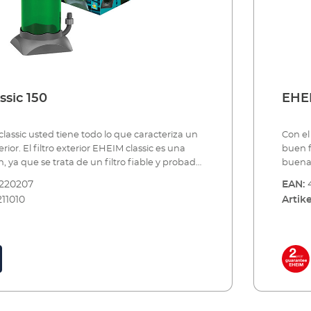
ssic 150
EHEI
lassic usted tiene todo lo que caracteriza un
Con el
erior. El filtro exterior EHEIM classic es una
buen fi
, ya que se trata de un filtro fiable y probado
buena 
eces. Todos los modelos cumplen con las más
millon
220207
EAN:
as de calidad. Sus materiales de primera
altas 
211010
Artike
s funciones, cuidadosamente sincronizados,
catego
rendimiento perfecto de la bomba y del filtro.
garant
ocido por su marcha suave, su muy larga
Además
 bajo consumo eléctrico. Usted estará muy
vida ú
y 5 modelos para acuarios desde 50 hasta
satisf
eficios del filtro exterior EHEIM classicFiltro
1500 li
e y probado millones de vecesExcelente
exteri
dad-precioExtraordinaria marcha suaveBajo
relaci