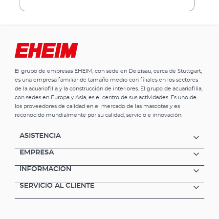
estanque libre de algas y de partículas de
suciedad. Todos los componentes del filtro se
coordinan perfectamente entre si y apenas
requieren mantenimiento: Conecte, encienda
y... ¡a disfrutar! Beneficios del filtro de
gravedad para estanques EHEIM LOOP 7000
Kit completo listo para instalar Bomba de
El grupo de empresas EHEIM, con sede en Deizisau, cerca de Stuttgart,
bajo consumo FLOW 2500 con protección
es una empresa familiar de tamaño medio con filiales en los sectores
frente a sobrecalentamiento en caso de falta
de la acuariofilia y la construcción de interiores. El grupo de acuariofilia,
de agua y esterilizador CLEAR UVC 9W
con sedes en Europa y Asia, es el centro de sus actividades. Es uno de
incluidos Nuevo brazo de pulverización para
los proveedores de calidad en el mercado de las mascotas y es
una distribución óptima del agua del
reconocido mundialmente por su calidad, servicio e innovación.
estanque en los materiales filtrantes
Recipiente exterior de plástico apto para todo
ASISTENCIA
tipo de clima, resistente a los golpes y a los
rayos UV Inclusive materiales filtrantes
EMPRESA
originales de EHEIM Volumen de entrega:
INFORMACIÓN
Recipiente de filtración con tapa Bomba
FLOW 2500 Esterilizador CLEAR UVC 9W
SERVICIO AL CLIENTE
Materiales filtrantes originales de EHEIM
Manguera corrugada de 5 m (3/4") Accesorios
de conexión