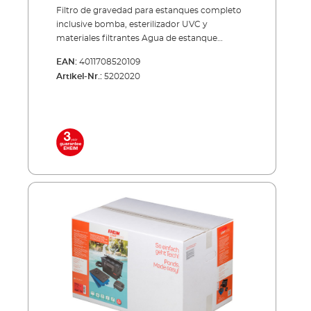
Filtro de gravedad para estanques completo
inclusive bomba, esterilizador UVC y
materiales filtrantes Agua de estanque
cristalina y condiciones óptimas de vida para
EAN:
4011708520109
plantas y animales. El proceso biológico y
Artikel-Nr.:
5202020
mecánico de 4 niveles del sistema de
filtración EHEIM LOOP limpia el agua de
forma natural: El agua es llevada
automáticamente por el esterilizador UVC
integrado y por varias capas de filtración
antes de desembocar de nuevo en el
estanque libre de algas y de partículas de
suciedad. Todos los componentes del filtro se
coordinan perfectamente entre si y apenas
requieren mantenimiento: Conecte, encienda
y... ¡a disfrutar! Beneficios del filtro de
gravedad para estanques EHEIM LOOP 10000
Kit completo listo para instalar Bomba de
bajo consumo FLOW 3500 con protección
frente a sobrecalentamiento en caso de falta
de agua y esterilizador CLEAR UVC 11W
incluidos Nuevo brazo de pulverización para