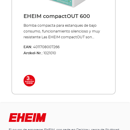
EHEIM compactOUT 600
Bomba compacta para estanques de bajo
consumo, funcionamiento silencioso y muy
resistente Las EHEIM compactOUT son
bombas compactas pero al mismo tiempo
EAN:
4011708007266
muy potentes para estanques. Hay 2
Artikel-Nr.:
1021010
tamaños disponibles hasta máx. 600 y hasta
máx. 1000 litros por hora. Beneficios de la
bomba compacta para estanques EHEIM
compactOUT Fijación con fuertes ventosas
Inclusive accesorios como alcachofa de
entrada y conector roscado de salida Alta
potencia con bajo consumo de energía
Volumen de entrega: Bomba para estanques
compactOUT Racor de salida Ventosas Cable
de 10 m
El grupo de empresas EHEIM, con sede en Deizisau, cerca de Stuttgart,