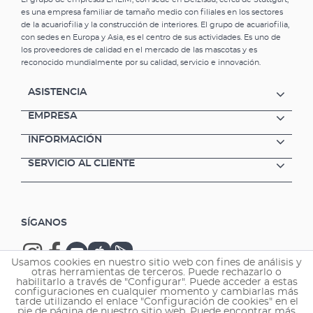
es una empresa familiar de tamaño medio con filiales en los sectores
de la acuariofilia y la construcción de interiores. El grupo de acuariofilia,
con sedes en Europa y Asia, es el centro de sus actividades. Es uno de
los proveedores de calidad en el mercado de las mascotas y es
reconocido mundialmente por su calidad, servicio e innovación.
ASISTENCIA
EMPRESA
INFORMACIÓN
SERVICIO AL CLIENTE
SÍGANOS
Usamos cookies en nuestro sitio web con fines de análisis y
otras herramientas de terceros. Puede rechazarlo o
habilitarlo a través de "Configurar". Puede acceder a estas
configuraciones en cualquier momento y cambiarlas más
tarde utilizando el enlace "Configuración de cookies" en el
Copyright © 2026 EHEIM GmbH & Co. KG.
pie de página de nuestro sitio web. Puede encontrar más