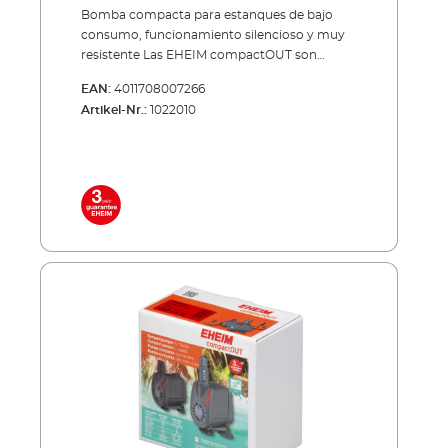
Bomba compacta para estanques de bajo
consumo, funcionamiento silencioso y muy
resistente Las EHEIM compactOUT son
bombas compactas pero al mismo tiempo
EAN:
4011708007266
muy potentes para estanques. Hay 2
Artikel-Nr.:
1022010
tamaños disponibles hasta máx. 600 y hasta
máx. 1000 litros por hora. Beneficios de la
bomba compacta para estanques EHEIM
compactOUT Fijación con fuertes ventosas
Inclusive accesorios como alcachofa de
entrada y conector roscado de salida Alta
potencia con bajo consumo de energía
Volumen de entrega: Bomba para estanques
compactOUT Racor de salida Ventosas Cable
de 10 m