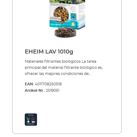
EHEIM LAV 1010g
Materiales filtrantes biológicos La tarea
principal del material filtrante biológico es,
ofrecer las mejores condiciones de
colonización para las importantes bacterias
EAN:
4011708250518
de limpieza, para que se crea depués de muy
Artikel-Nr.:
2519051
poco tiempo una población extensa de
bacterias. Estas se alimentan de partículas de
suciedad de todo tipo y descomponen estas
sustancias críticas para el acuario. Consejo:
No limpie (nunca demasiado detenidamente)
o cambie nunca de golpe todo el material
filtrante biológico. Las colonias de bacterias
no se deben destrozar/extraer