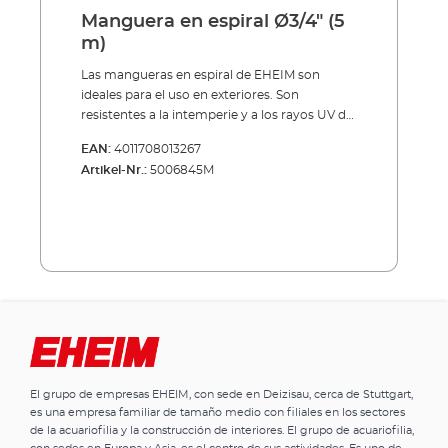
Manguera en espiral Ø3/4" (5
m)
Las mangueras en espiral de EHEIM son
ideales para el uso en exteriores. Son
resistentes a la intemperie y a los rayos UV del
sol. Por eso son el accesorio ideal para su
EAN:
4011708013267
estanque de jardín. Las mangueras en espiral
Artikel-Nr.:
5006845M
resistentes a los golpes de EHEIM están
disponibles en cuatro diámetros diferentes:
19/23,5 mm, 25/30 mm, 32/37,5 mm, 38/44
mm y una longitud de 5 metros.
El grupo de empresas EHEIM, con sede en Deizisau, cerca de Stuttgart,
es una empresa familiar de tamaño medio con filiales en los sectores
de la acuariofilia y la construcción de interiores. El grupo de acuariofilia,