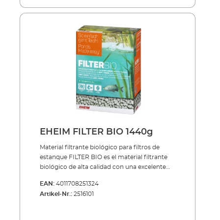
cuidado, para que no se destruyan
completamente las colonias de bacterias.
EHEIM FILTER BIO 1440g
Material filtrante biológico para filtros de
estanque FILTER BIO es el material filtrante
biológico de alta calidad con una excelente
eficacia de degradación de sustancias nocivas
EAN:
4011708251324
que utilizamos en los sistemas de filtración
Artikel-Nr.:
2516101
PRESS, LOOP y LOOPpro. Este material
filtrante muy poroso funciona a la perfección
combinado con las esponjas filtrantes