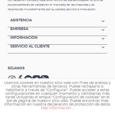
con sedes en Europa y Asia, es el centro de sus actividades. Es uno de
los proveedores de calidad en el mercado de las mascotas y es
reconocido mundialmente por su calidad, servicio e innovación.
ASISTENCIA
EMPRESA
INFORMACIÓN
SERVICIO AL CLIENTE
SÍGANOS
Usamos cookies en nuestro sitio web con fines de análisis y
otras herramientas de terceros. Puede rechazarlo o
habilitarlo a través de "Configurar". Puede acceder a estas
configuraciones en cualquier momento y cambiarlas más
tarde utilizando el enlace "Configuración de cookies" en el
Copyright © 2026 EHEIM GmbH & Co. KG.
pie de página de nuestro sitio web. Puede encontrar más
información en nuestra declaración de protección de datos.
Más información ...