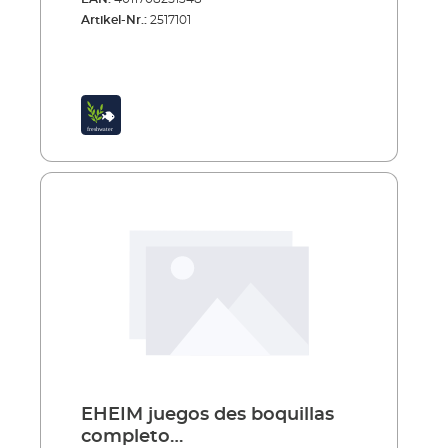
forma en espiral elimina eficazmente
Artikel-Nr.:
2517101
partículas de suciedad pequeñas y medianas
antes de que el agua pase por el material
filtrante biológico. Es fácil de limpiar y puede
usarse varias veces. Beneficios del material
filtrante mecánico EHEIM FILTER MEC Para
los filtros de estanque EHEIM LOOP y PRESS.
FILTER MEC funciona a la perfección
combinado con las esponjas filtrantes
REPLAY y REFINE FILTER MEC es fácil de
limpiar y puede usarse varias veces.
Adicionalmente se puede usar FILTER BIO
para una óptima filtración biológica.
EHEIM juegos des boquillas
completo