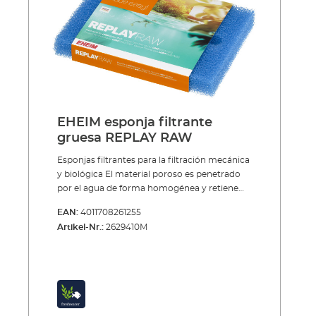
EHEIM esponja filtrante
gruesa REPLAY RAW
Esponjas filtrantes para la filtración mecánica
y biológica El material poroso es penetrado
por el agua de forma homogénea y retiene
partículas gruesas y finas de suciedad.
EAN:
4011708261255
Después de un corto período en
Artikel-Nr.:
2629410M
funcionamiento, se colonizan en el material
espumoso, especialmente estructurado,
bacterias de limpieza, que garantizan una
intensiva degradación biológica de las
sustancias nocivas. Las esponjas pueden
utilizarse varias veces. Durante la limpieza
solamente se deberían lavar y estrujar con