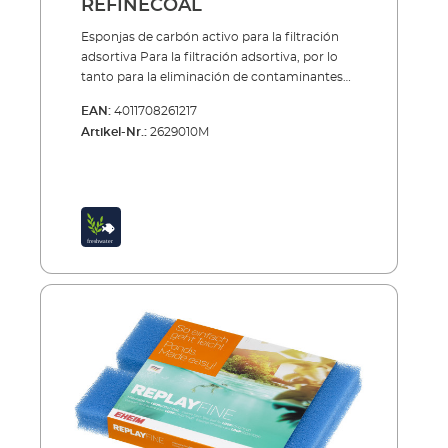
REFINECOAL
Esponjas de carbón activo para la filtración
adsortiva Para la filtración adsortiva, por lo
tanto para la eliminación de contaminantes
químicos (cloro, restos de medicamentos,
EAN:
4011708261217
etc.), existen, adaptados a los filtros,
Artikel-Nr.:
2629010M
especiales esponjas de carbón activo.
Habitualmente, la filtración adsortiva sólo es
necesaria durante la fase inicial de
preparación de un estanque o después del
uso de medicamentos. Las esponjas filtrantes
se deberían emplear sólo durante un tiempo
limitado (aprox. 4 semanas) y luego hay que
retirarlos o reemplazarlos.