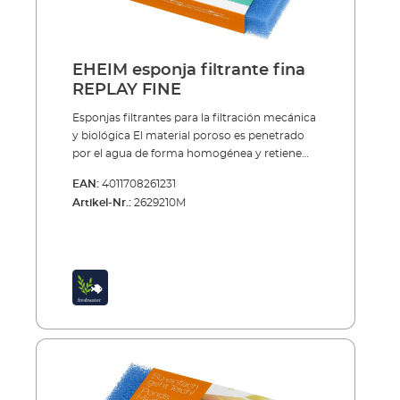
EHEIM esponja filtrante fina
REPLAY FINE
Esponjas filtrantes para la filtración mecánica
y biológica El material poroso es penetrado
por el agua de forma homogénea y retiene
partículas gruesas y finas de suciedad.
EAN:
4011708261231
Después de un corto período en
Artikel-Nr.:
2629210M
funcionamiento, se colonizan en el material
espumoso, especialmente estructurado,
bacterias de limpieza, que garantizan una
intensiva degradación biológica de las
sustancias nocivas. Las esponjas pueden
utilizarse varias veces. Durante la limpieza
solamente se deberían lavar y estrujar con
cuidado, para que no se destruyan
completamente las colonias de bacterias.