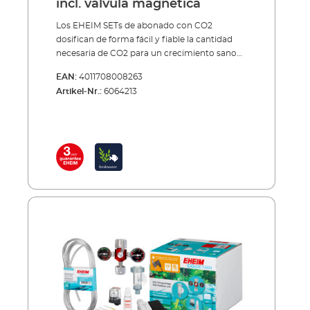
incl. válvula magnética
Los EHEIM SETs de abonado con CO2
dosifican de forma fácil y fiable la cantidad
necesaria de CO2 para un crecimiento sano
de las plantas dentro del acuario.El agua
EAN:
4011708008263
dentro del acuario casi siempre contiene
Artikel-Nr.:
6064213
demasiado poco dióxido de carbono (CO2).
Las plantas dentro del acuario, sin embargo,
necesitan, a parte de luz, nitrógeno, fosfato,
oligoelementos, etc., sobre todo CO2 como
nutriente más importante. Cuanto más
fuertes y más sanas crezcan las plantas,
menos posibilidades tienen las algas. Así
además producen más oxígeno que los peces
necesitan para respirar. Y finalmente, el CO2
regula en la dosificación correcta también el
valor pH del agua.