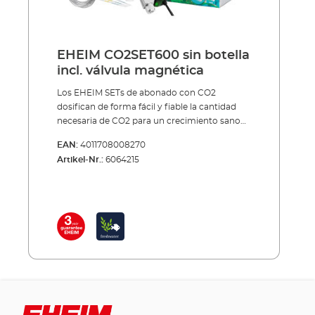
EHEIM CO2SET600 sin botella
incl. válvula magnética
Los EHEIM SETs de abonado con CO2
dosifican de forma fácil y fiable la cantidad
necesaria de CO2 para un crecimiento sano
de las plantas dentro del acuario.El agua
EAN:
4011708008270
dentro del acuario casi siempre contiene
Artikel-Nr.:
6064215
demasiado poco dióxido de carbono (CO2).
Las plantas dentro del acuario, sin embargo,
necesitan, a parte de luz, nitrógeno, fosfato,
oligoelementos, etc., sobre todo CO2 como
nutriente más importante. Cuanto más
fuertes y más sanas crezcan las plantas,
menos posibilidades tienen las algas. Así
además producen más oxígeno que los peces
necesitan para respirar. Y finalmente, el CO2
regula en la dosificación correcta también el
valor pH del agua.