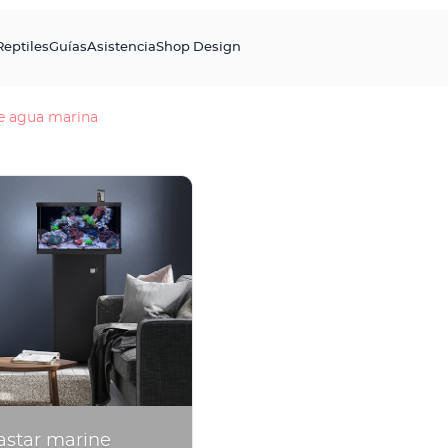
Reptiles
Guías
Asistencia
Shop Design
e agua marina
astar marine