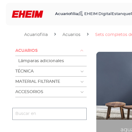
Acuariofilia
EHEIM Digital
Estanque
Acuariofilia
Acuarios
Sets completos d
ACUARIOS
Lámparas adicionales
TÉCNICA
MATERIAL FILTRANTE
ACCESORIOS
aqu