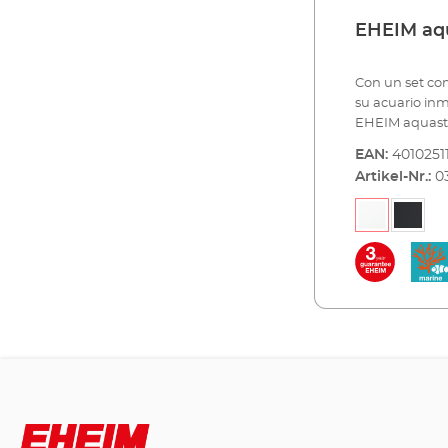
EHEIM aqu
Con un set co
su acuario inmediatamente
EHEIM aquastar
marinos pequeños.
EAN:
4010251
calidad y su p
Artikel-Nr.:
0
una cubierta 
negro con una
aluminio. Se 
cuidado y de 
hybrid de alta
de electricida
marina, se sum
espumador EH
100, filtro in
EHEIM streamO
todo incluido 
marine está di
de 60x30x35 c
maravillosam