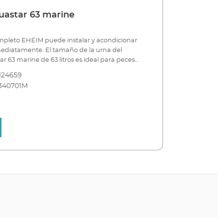
astar 63 marine
mpleto EHEIM puede instalar y acondicionar
. El tamaño de la urna del
 63 marine de 63 litros es ideal para peces
 Este kit completo destaca por su alta
124659
erfecta elaboración. Tiene un diseño claro y
340701M
de iluminación moderna y esbelta en blanco o
 tira de decoración arriba en un acabado de
puede abrir completamente para trabajos de
mantenimiento. Su iluminación classicLED
 eficiencia energética solo consume 2x 7,7W
d. Para operar con éxito este acuario de agua
inistran todos los aparatos técnicos inclusive:
EIM skimmarine 100, compresor EHEIM air
terior EHEIM miniUP y bomba de recirculación
N+ 3500. Todo viene en el mismo "paquete
sin preocupaciones".El EHEIM aquastar 63
sponible en blanco o negro, tiene el tamaño
entímetros y se puede combinar
ente con el mueble de montaje EHEIM