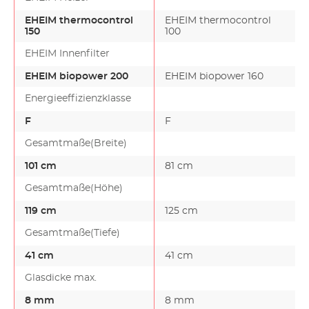
EHEIM thermocontrol
EHEIM thermocontrol
150
100
EHEIM Innenfilter
EHEIM biopower 200
EHEIM biopower 160
Energieeffizienzklasse
F
F
Gesamtmaße(Breite)
101 cm
81 cm
Gesamtmaße(Höhe)
119 cm
125 cm
Gesamtmaße(Tiefe)
41 cm
41 cm
Glasdicke max.
8 mm
8 mm