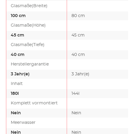
Glasmaße(Breite)
100 cm
80 cm
Glasmaße(Höhe)
45 cm
45 cm
Glasmaße(Tiefe)
40 cm
40 cm
Herstellergarantie
3 Jahr(e)
3 Jahr(e)
Inhalt
180l
144l
Komplett vormontiert
Nein
Nein
Meerwasser
Nein
Nein