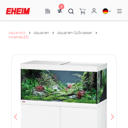
0
Aquaristik
Aquarien
Aquarien-Süßwasser
vivalineLED