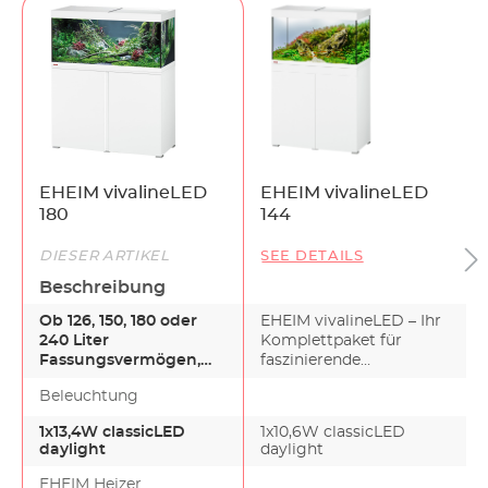
EHEIM vivalineLED
EHEIM vivalineLED
180
144
DIESER ARTIKEL
SEE DETAILS
Beschreibung
Ob 126, 150, 180 oder
EHEIM vivalineLED – Ihr
240 Liter
Komplettpaket für
Fassungsvermögen,
faszinierende
alles ist perfekt
Unterwasserwelten Ob
Beleuchtung
aufeinander abge…
144, 1…
1x13,4W classicLED
1x10,6W classicLED
daylight
daylight
EHEIM Heizer