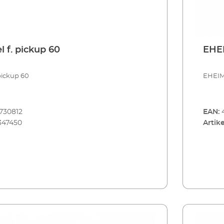
 f. pickup 60
EHEI
pickup 60
EHEIM
730812
EAN:
347450
Artike