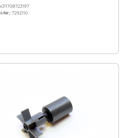
4011708723197
l-Nr.:
7292110