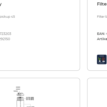
y
Filt
 pickup 45
Filter
723203
EAN:
292150
Artike