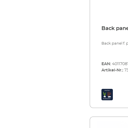
Back panel
Back panel f. 
EAN:
4011708
Artikel-Nr.:
7