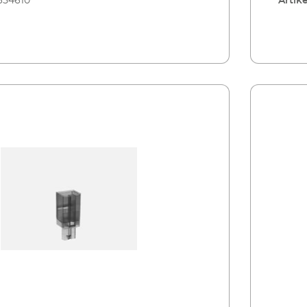
654610
Artike