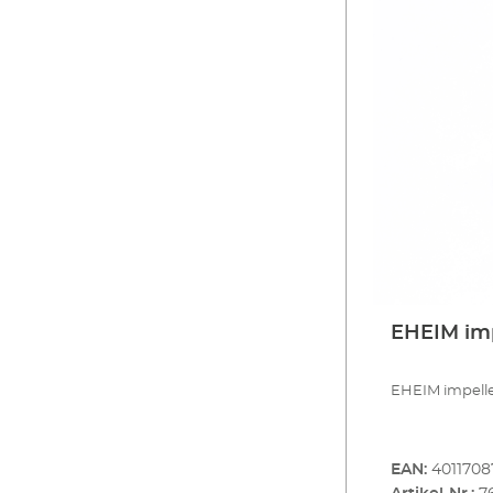
EHEIM impe
EHEIM impeller
EAN:
4011708