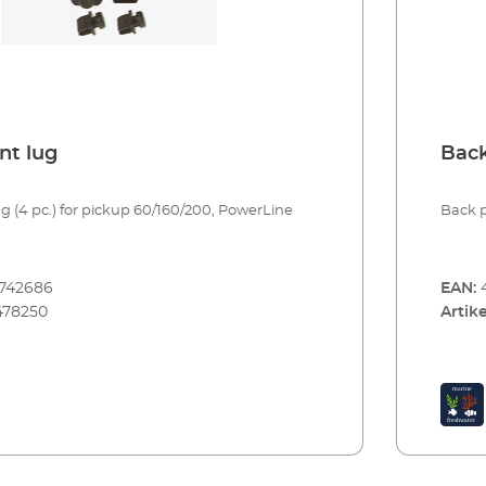
nt lug
Back
 (4 pc.) for pickup 60/160/200, PowerLine
Back p
8742686
EAN:
478250
Artike