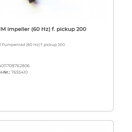
M impeller (60 Hz) f. pickup 200
 Pumpenrad (60 Hz) f. pickup 200
4011708762806
l-Nr.:
7655410