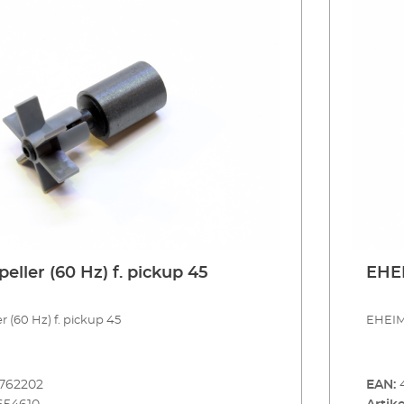
ller (60 Hz) f. pickup 45
EHEI
 (60 Hz) f. pickup 45
EHEIM 
762202
EAN: