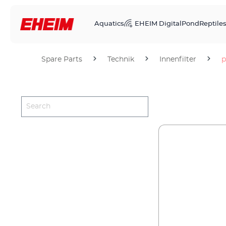
Aquatics
EHEIM Digital
Pond
Reptile
Spare Parts
Technik
Innenfilter
p