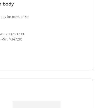
er body
 body for pickup 160
4011708730799
l-Nr.:
7347210