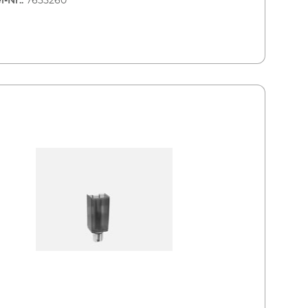
l-Nr.:
7655260