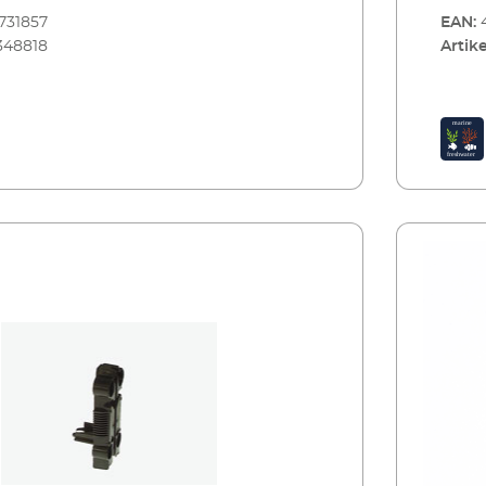
731857
EAN:
348818
Artike