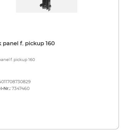
 panel f. pickup 160
anel f. pickup 160
4011708730829
l-Nr.:
7347460