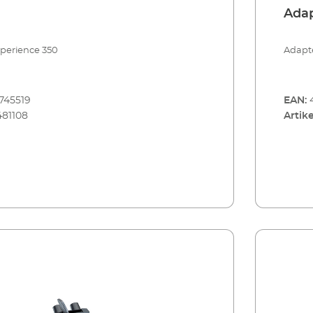
Ada
perience 350
Adapte
745519
EAN:
481108
Artike