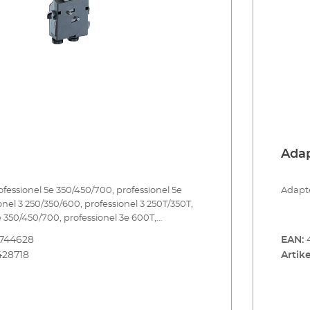
Ada
fessionel 5e 350/450/700, professionel 5e
Adapte
onel 3 250/350/600, professionel 3 250T/350T,
e 350/450/700, professionel 3e 600T,
+ 250/350/600, professionel 4+ 250T/350T,
8744628
EAN:
e+ 350
428718
Artike