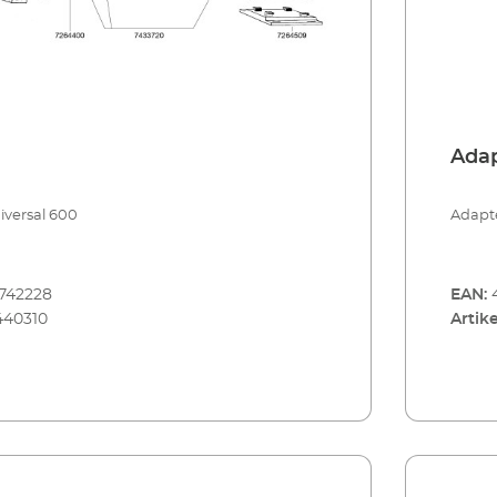
Ada
iversal 600
Adapte
742228
EAN:
440310
Artike