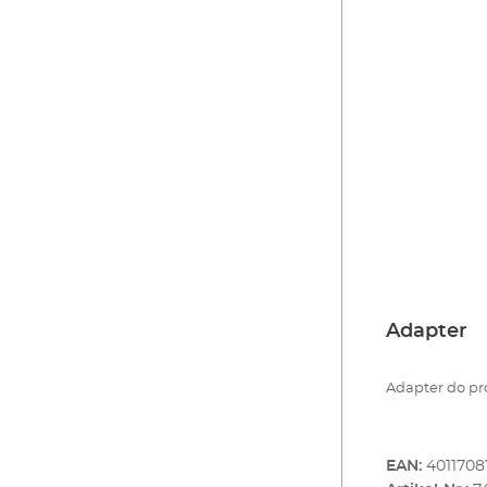
Adapter
Adapter do pro
EAN:
4011708