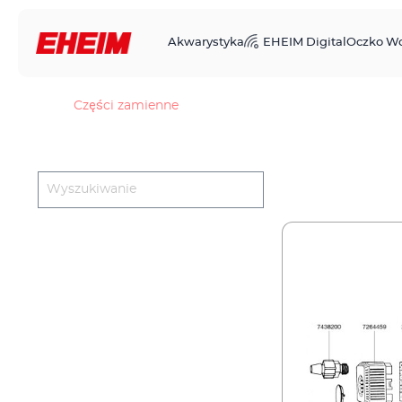
Akwarystyka
EHEIM Digital
Oczko W
Części zamienne