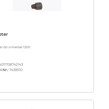
pter
r do universal 1200
4011708742143
l-Nr.:
7438510