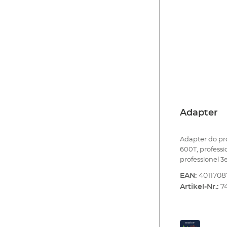
Adapter
Adapter do pro
600T, professi
professionel 3
professionel 4
EAN:
401170
professionel 4
Artikel-Nr.:
7