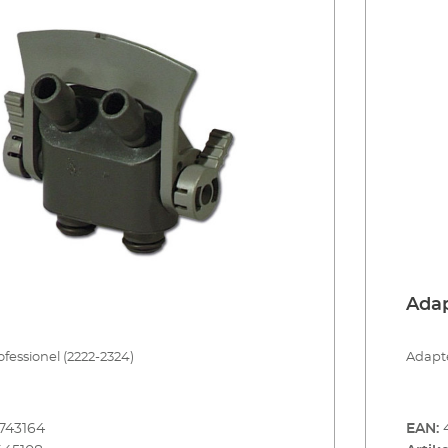
Ada
fessionel (2222-2324)
Adapt
743164
EAN: