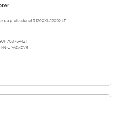
pter
r do professionel 3 1200XL/1200XLT
4011708764121
l-Nr.:
7603078