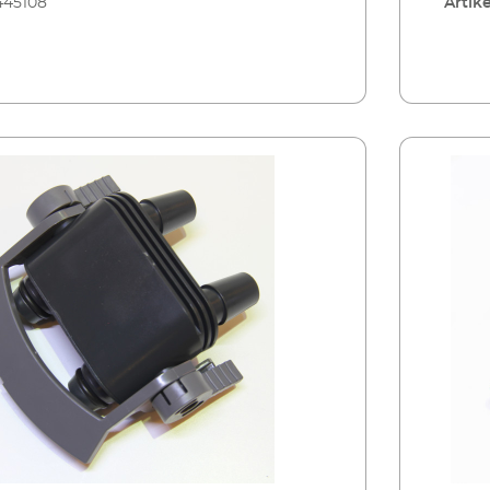
445108
Artike