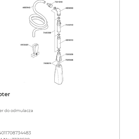
pter
er do odmulacza
4011708734483