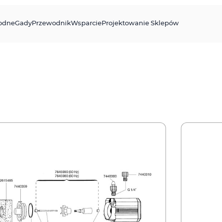
odne
Gady
Przewodnik
Wsparcie
Projektowanie Sklepów