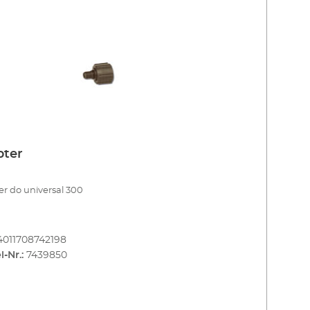
pter
r do universal 300
4011708742198
l-Nr.:
7439850