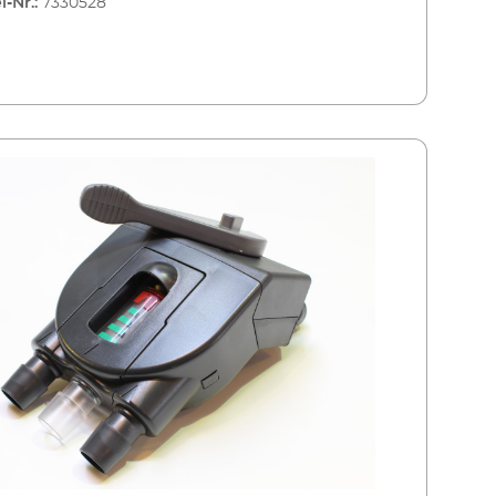
l-Nr.:
7330528