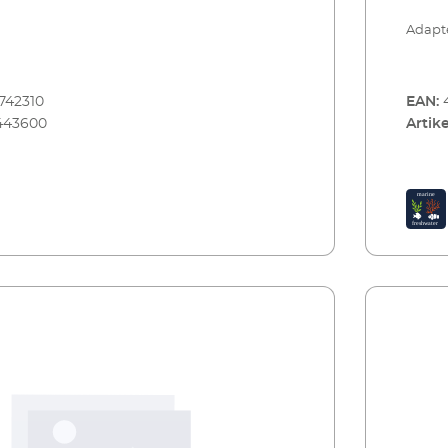
Adapt
742310
EAN:
443600
Artike