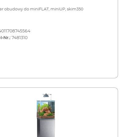
er obudowy do miniFLAT, miniUP, skim350
4011708745564
l-Nr.:
7481310