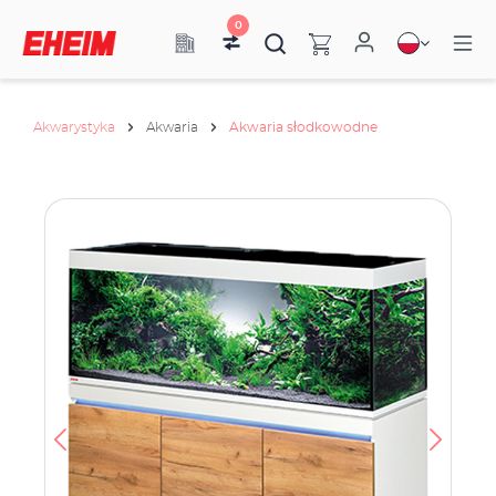
0
Akwarystyka
Akwaria
Akwaria słodkowodne