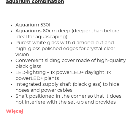
aquarium combination
Aquarium 530l
Aquariums 60cm deep (deeper than before –
ideal for aquascaping)
Purest white glass with diamond-cut and
high-gloss polished edges for crystal-clear
vision
Convenient sliding cover made of high-quality
black glass
LED-lighting – 1x powerLED+ daylight; 1x
powerLED+ plants
Integrated supply shaft (black glass) to hide
hoses and power cables
Shaft positioned in the corner so that it does
not interfere with the set-up and provides
even more space for your design.
Więcej
Water outflow individually configured by
using the „InstallationsSet 2“ (included) (set
can be mounted at the front to achieve better
flow)