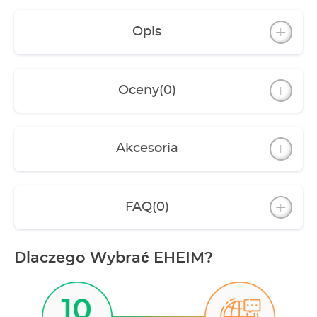
Unobtrusive water return to the external filter
through a hole in the base at the back of the
Opis
aquarium
Atmospheric LED lighting in the cabinet with
digital control via WLAN - millions of colors to
choose from thanks to the included EHEIM
Oceny
(0)
RGBcontrol+e
Fully assembled cabinet
Akcesoria
FAQ
(0)
Dlaczego Wybrać EHEIM?