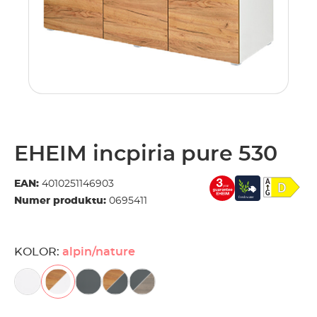
EHEIM incpiria pure 530
EAN:
4010251146903
Numer produktu:
0695411
KOLOR:
alpin/nature