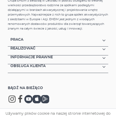
Grupa EHEIM z siedzibą w Deizisau w pobliżu Stuttgartu to średniej
wielkości przedsiębiorstwo rodzinne ze spółkami podległymi
działającymi w branżach akwarystycznej i projektowania wnętrz
przemysłowych. Najważniejsze z nich to grupa spółek akwarystycznych
z siedzibami w Europie i Azji. EHEIM jest jednym z wiodących
renomowanych dostawców produktów dla zwierząt towarzyszących
znanym na całym świecie z jakości, usług i innowacji.
PRACA
REALIZOWAĆ
INFORMACJE PRAWNE
OBSŁUGA KLIENTA
BĄDŹ NA BIEŻĄCO
Używamy plików cookie na naszej stronie internetowej do