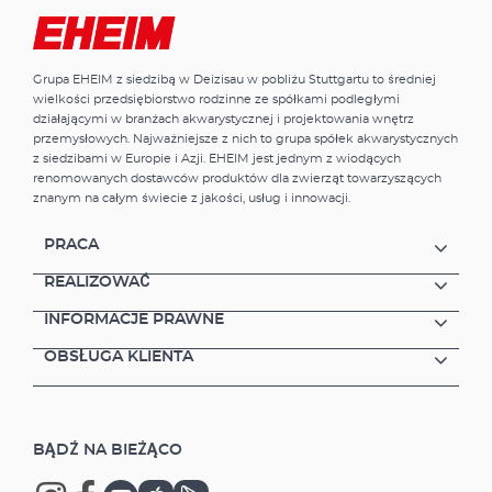
można regulować dolot powietrza, poziom
wody w komorze reaktora oraz położenie w
sumpie filtra.Zalety odpieniacza EHEIM
Grupa EHEIM z siedzibą w Deizisau w pobliżu Stuttgartu to średniej
skimmarine 600 Big Do słonowodnych
wielkości przedsiębiorstwo rodzinne ze spółkami podległymi
akwariów o pojemności maksymalnej ok. 600
działającymi w branżach akwarystycznej i projektowania wnętrz
l Wysokowydajna pompa z wirnikiem
przemysłowych. Najważniejsze z nich to grupa spółek akwarystycznych
igiełkowym osadzonym na ceramicznej osi
z siedzibami w Europie i Azji. EHEIM jest jednym z wiodących
Niezależny dolot powietrza Cichą pracę
renomowanych dostawców produktów dla zwierząt towarzyszących
gwarantuje regulowany wylot wody
znanym na całym świecie z jakości, usług i innowacji.
Wszechstronny tłumik Optymalne
odpienianie dzięki regulacji trzech
PRACA
parametrów: 1. dolotu powietrza przy
tłumiku; 2. poziomu wody w komorze
REALIZOWAĆ
reaktora; 3. położenia (wysokości) w sumpie
INFORMACJE PRAWNE
filtra Małe rozmiary dzięki wbudowanej
pompie Urządzenie łatwe w demontażu w
OBSŁUGA KLIENTA
celu czyszczenia Wysoka jakość z 3-letnią
gwarancją
BĄDŹ NA BIEŻĄCO