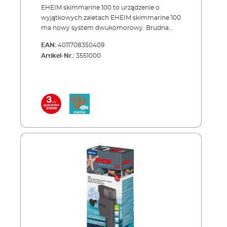
EHEIM skimmarine 100 to urządzenie o
wyjątkowych zaletach EHEIM skimmarine 100
ma nowy system dwukomorowy. Brudna
woda kierowana jest do pierwszej komory, a
EAN:
4011708350409
czysta przepływa do drugiej, by następnie
Artikel-Nr.:
3551000
wrócić do akwarium. Kierunek przepływu
wody jest wyraźnie określony, co zwiększa
wydajność urządzenia. Inną cechą jest
wysokiej jakości dyfuzor z drewna lipowego,
dzięki któremu urządzenie jest bardzo ciche.
Urządzenie nie ma własnego napędu, dlatego
do jego działania potrzebna jest pompa
EHEIM air100. Zalety EHEIM skimmarine 100
Nano Do małych słonowodnych akwariów o
pojemności maksymalnej ok. 100 l Nowy
system dwukomorowy, wyższa wydajność
Duża skuteczność odpieniania Mała
kompaktowa konstrukcja Bezpieczne
mocowanie w akwarium Łatwe mocowanie
przy pomocy magnetycznego uchwytu
Możliwość całkowitego demontażu do
czyszczenia Niezwykle cicha praca dzięki