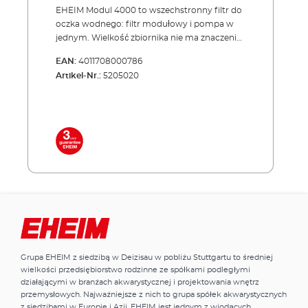
EHEIM Modul 4000 to wszechstronny filtr do
oczka wodnego: filtr modułowy i pompa w
jednym. Wielkość zbiornika nie ma znaczenia.
EHEIM Modul 4000 składa się z pompy i
EAN:
4011708000786
oddzielnych modułów filtracyjnych, których
Artikel-Nr.:
5205020
liczbę można zwiększać lub zmniejszać
zależnie od wielkości oczka wodnego, czy
liczebności ryb. Modul 4000 wyposażony jest
w oddzielny, regulowany wylot wody,
którego można użyć jako pompy do ozdoby
wodnej, do wytworzenia prądu wody lub
podłączyć go do sterylizatora UVC. Filtr łatwo
ukryć, nawet w płytkiej wodzie, dzięki płaskiej
konstrukcji i neutralnemu kolorowi.
Wewnętrzny filtr do oczek wodnych -
specjalnie zaprojektowany do zastosowań
indywidualnych Urządzenie składa się z
pompy i oddzielnych modułów filtracyjnych,
Grupa EHEIM z siedzibą w Deizisau w pobliżu Stuttgartu to średniej
których liczbę można zwiększać lub
wielkości przedsiębiorstwo rodzinne ze spółkami podległymi
zmniejszać zależnie od wielkości oczka
działającymi w branżach akwarystycznej i projektowania wnętrz
wodnego, czy liczebności ryb. Nadaje się
przemysłowych. Najważniejsze z nich to grupa spółek akwarystycznych
również do wód płytkich ze względu na
z siedzibami w Europie i Azji. EHEIM jest jednym z wiodących