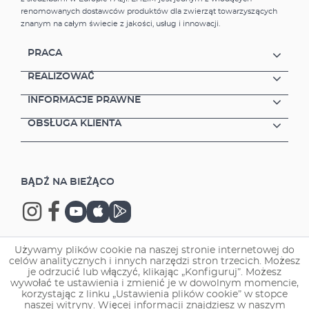
płaską konstrukcję Nierzucający się w oczy
renomowanych dostawców produktów dla zwierząt towarzyszących
dzięki neutralnemu kolorowi Długi okres
znanym na całym świecie z jakości, usług i innowacji.
użytkowania dzięki bardzo dużej powierzchni
zasysania Filtracja mechaniczno-biologiczna
PRACA
Niezależnie regulowany wylot filtra, który
można wykorzystać do zasilenia ozdoby
REALIZOWAĆ
wodnej, stworzenia strumienia lub
INFORMACJE PRAWNE
podłączenia sterylizatora UVC. 3 dysze lub
końcówki do uzyskiwania różnych efektów
OBSŁUGA KLIENTA
wodnych, w tym fontann o różnych wzorach:
"Taniec" - "Bańka" - "Plusk" Minimalne
wymagania konserwacyjne i łatwe
czyszczenie Do oczek wodnych o
BĄDŹ NA BIEŻĄCO
maksymalnej pojemności 4000 litrów bez ryb
lub 2000 litrów z rybami Niskie zużycie
energii Odpowiedniej długości kabel: 10 m
Wysoka jakość 3 lata gwarancji Zawartość
zestawu: Wewnętrzny filtr do oczek wodnych
Używamy plików cookie na naszej stronie internetowej do
MODUL4000 Teleskopowa rura z
celów analitycznych i innych narzędzi stron trzecich. Możesz
Copyright © 2026 EHEIM GmbH & Co. KG.
odgałęzieniem z oddzielnym sterowaniem
je odrzucić lub włączyć, klikając „Konfiguruj”. Możesz
natężeniem przepływu Do wyboru 2 dysze do
wywołać te ustawienia i zmienić je w dowolnym momencie,
korzystając z linku „Ustawienia plików cookie” w stopce
tworzenia efektów wodnych Elementy
naszej witryny. Więcej informacji znajdziesz w naszym
podłączeniowe (3 szt.) Kabel zasilający 10 m