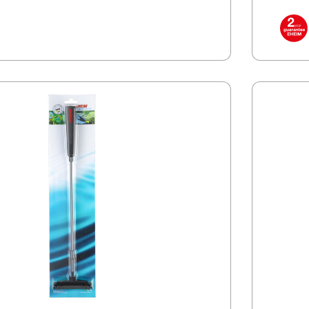
iltrami, pozostałościami roślin i odpadami?
wyjmuje się. Urządzenie pr
eszkańcy akwarium oswajają się z nowym
podło
 Gdzie masz przestrzeń do kwarantanny lub
w nie
zawier
a przestrzeni roboczej - pojemnik ten
ić po prostu na ściance akwarium lub
i. Wieszak, uchwyt na narzędzia, pokrywa i
ły dokładnie przemyślane pod kątem wygody
jność:
jemnik z wieszakiem do prac związanych z
 wystrojem akwarium Część przeznaczona na
oślin, glony i inne odpady Można używać do
 mokrych przedmiotów (wewnętrznych
ewu lub odpadów do kosza na śmieci Przedział
acji mieszkańców akwarium w zmienionym lub
sku Przedział do kwarantanny lub leczenia
rywa zapobiega wyskakiwaniu ryb
est w otwór na wąż napowietrzający)
mnik można po prostu
iance akwarium, a jeśli pokrywa to
 na drzwiach szafki Wieszak jest regulowany w
 4 mm (na ściankę akwarium) do 20 mm (na
 Rozpórki z blokadą do regulacji położenia w