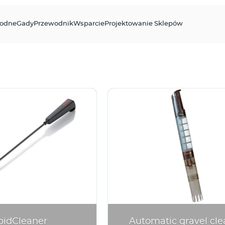
odne
Gady
Przewodnik
Wsparcie
Projektowanie Sklepów
pidCleaner
Automatic gravel cle