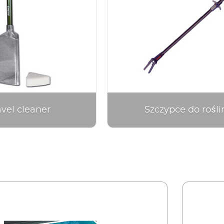
vel cleaner
Szczypce do rośli