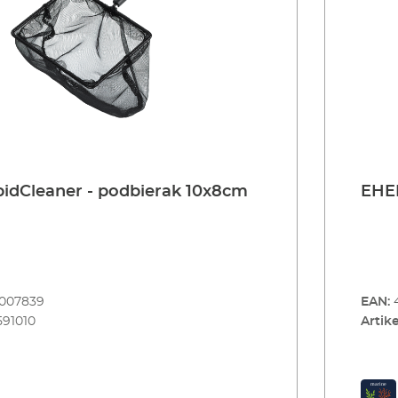
idCleaner - podbierak 10x8cm
EHEI
8007839
EAN:
591010
Artike