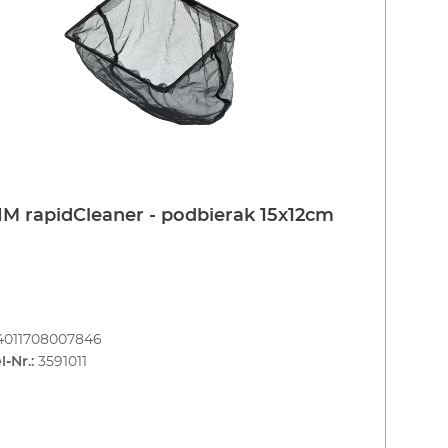
M rapidCleaner - podbierak 15x12cm
4011708007846
l-Nr.:
3591011