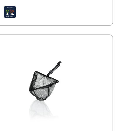
zeznaczone do czyszczenia
ża pomiędzy wymianami wody Żwirek wzburzany jest
wielkim stopniu Woda powraca do akwarium Zestaw
a baterie