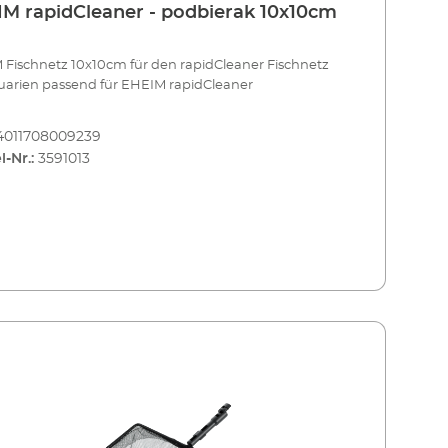
M rapidCleaner - podbierak 10x10cm
Fischnetz 10x10cm für den rapidCleaner Fischnetz
uarien passend für EHEIM rapidCleaner
4011708009239
l-Nr.:
3591013