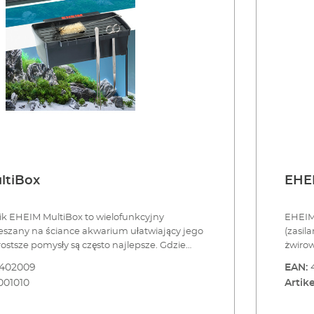
ltiBox
EHE
 EHEIM MultiBox to wielofunkcyjny
EHEIM Q
eszany na ściance akwarium ułatwiający jego
(zasil
żwirow
ziesz narzędzia takie jak nożyczki, pensetę,
wymian
8402009
EAN:
szyb, szczypce do roślin itd. podczas
taki 
001010
Artike
arium? Gdzie kładziesz rośliny i przyrządy do
wzburz
ju? Co robisz z ociekającymi wodą
umożli