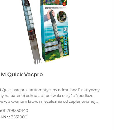
IM Quick Vacpro
uick Vacpro - automatyczny odmulacz Elektryczny
any na baterie) odmulacz pozwala oczyścić podłoże
e w akwarium łatwo i niezależnie od zaplanowanej
y wody. Moc ssania urządzenia została dobrana w
4011708350140
sposób, że usuwa ono zabrudzenia bez nadmiernego
l-Nr.:
3531000
ania żwirku. Filtr siatkowy zatrzymuje zabrudzenia
wiając powrót wody do akwarium. Filtr łatwo