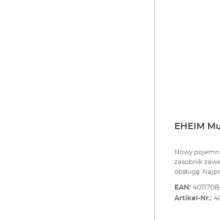
EHEIM Mu
Nowy pojemnik
zasobnik zawi
obsługę. Najprostsze pomysły są często najlepsze. Gdzie
zazwyczaj kład
EAN:
401170
skrobaczkę do 
Artikel-Nr.:
4
sprzątania akw
zmiany wystro