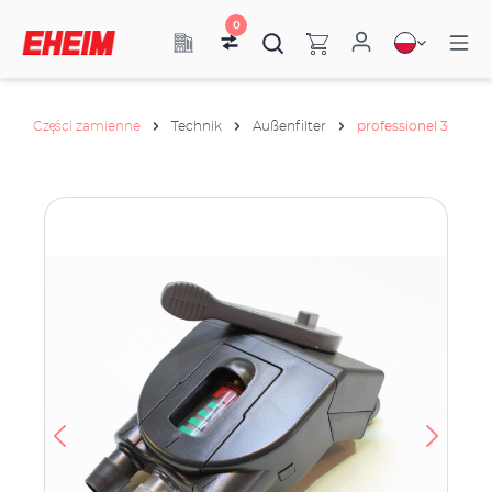
0
Części zamienne
Technik
Außenfilter
professionel 3