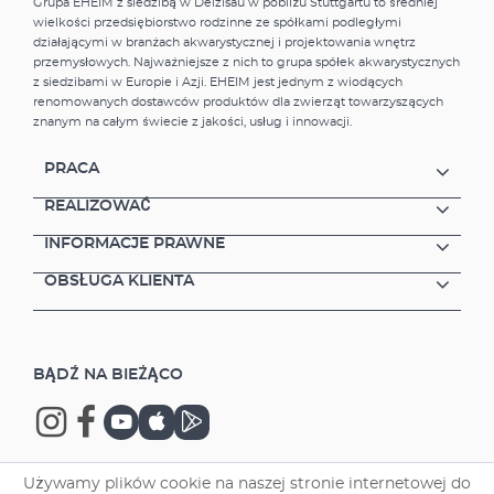
Grupa EHEIM z siedzibą w Deizisau w pobliżu Stuttgartu to średniej
wielkości przedsiębiorstwo rodzinne ze spółkami podległymi
działającymi w branżach akwarystycznej i projektowania wnętrz
przemysłowych. Najważniejsze z nich to grupa spółek akwarystycznych
z siedzibami w Europie i Azji. EHEIM jest jednym z wiodących
renomowanych dostawców produktów dla zwierząt towarzyszących
znanym na całym świecie z jakości, usług i innowacji.
PRACA
REALIZOWAĆ
INFORMACJE PRAWNE
OBSŁUGA KLIENTA
BĄDŹ NA BIEŻĄCO
Używamy plików cookie na naszej stronie internetowej do