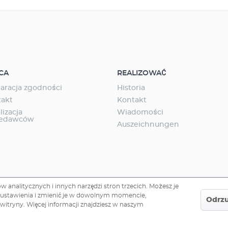
st razem z gąbką filtracyjną, gotowy do
ego użycia Zużycie energii na poziomie tylko
CA
REALIZOWAĆ
aracja zgodności
Historia
takt
Kontakt
lizacja
Wiadomości
zedawców
Auszeichnungen
 analitycznych i innych narzędzi stron trzecich. Możesz je
te ustawienia i zmienić je w dowolnym momencie,
Odrz
 witryny. Więcej informacji znajdziesz w naszym