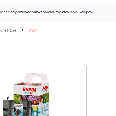
odne
Gady
Przewodnik
Wsparcie
Projektowanie Sklepów
ewnętrzne
mini