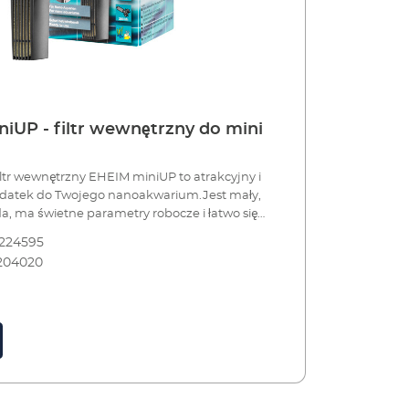
iUP - filtr wewnętrzny do mini
iltr wewnętrzny EHEIM miniUP to atrakcyjny i
datek do Twojego nanoakwarium.Jest mały,
a, ma świetne parametry robocze i łatwo się
biorniku przy pomocy przyssawek. Filtr
224595
d dołu szczelinami, pompuje ją przez gąbkę
204020
o czym kierowana jest ona ku górze
kąd już oczyszczona wypływa z powrotem do
na również podłączyć wąż wylotowy, aby
ływ wody w pożądaną stronę. - Jest to po
jny i praktyczny filtr kompaktowy. Zalety
 (do
25 do 30 l Atrakcyjny, wąski kształt Wlot
rządzenia Przyłącze do węża wylotowego Filtr