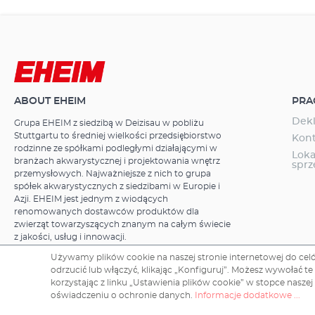
dostarczany je
natychmiastow
5W
ABOUT EHEIM
PRA
Dekl
Grupa EHEIM z siedzibą w Deizisau w pobliżu
Stuttgartu to średniej wielkości przedsiębiorstwo
Kon
rodzinne ze spółkami podległymi działającymi w
Loka
branżach akwarystycznej i projektowania wnętrz
spr
przemysłowych. Najważniejsze z nich to grupa
spółek akwarystycznych z siedzibami w Europie i
Azji. EHEIM jest jednym z wiodących
renomowanych dostawców produktów dla
zwierząt towarzyszących znanym na całym świecie
z jakości, usług i innowacji.
Używamy plików cookie na naszej stronie internetowej do celów
odrzucić lub włączyć, klikając „Konfiguruj”. Możesz wywołać 
korzystając z linku „Ustawienia plików cookie” w stopce naszej
Copyright © 2026 EHEIM GmbH & Co. KG.
oświadczeniu o ochronie danych.
Informacje dodatkowe ...