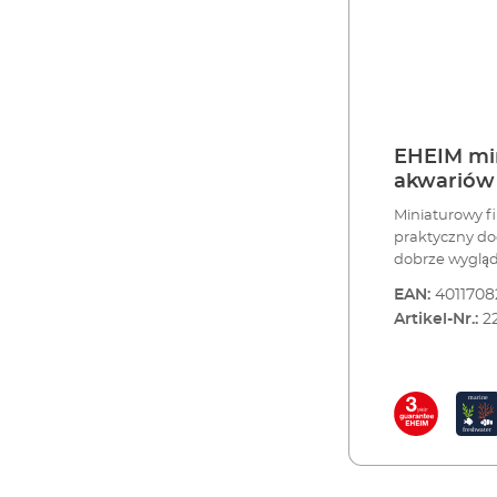
EHEIM min
akwariów
Miniaturowy f
praktyczny do
dobrze wygląd
go mocuje w z
EAN:
4011708
zasysa wodę o
Artikel-Nr.:
2
filtracyjną, p
urządzenia, s
akwarium. Moż
skierować wyp
prostu atrakcy
EHEIM miniUP Miniaturowy akwariowy filtr wewnętrzny
nanoakwariów) 
wody u dołu u