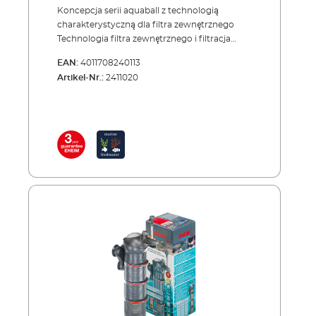
Koncepcja serii aquaball z technologią
charakterystyczną dla filtra zewnętrznego
Technologia filtra zewnętrznego i filtracja
wielowarstwowa - oznacza to, że: zasysana
EAN:
4011708240113
od dołu woda pompowana jest ku górze
Artikel-Nr.:
2411020
przez poszczególne warstwy filtracyjne, a już
oczyszczona kierowana jest z powrotem do
akwarium. Urządzenie sprzedawane jest z
koszami wypełnionymi materiałem
filtracyjnym SUBSTRATpro marki EHEIM.
Można stosować również inne materiały
filtracyjne. Na wlocie znajduje się kosz z
wkładem do wstępnej filtracji mechaniczno-
biologicznym. Znajdujący się w uchwycie
głowicy wkład gąbkowy stanowi dodatkowy
etap filtracji. Montując lub demontując
moduły (kosze) filtra można dostosować jego
pojemność do swoich potrzeb. Do
rozbudowy filtra służy zestaw ExtensionSET2
Kosze filtra łatwo łączy się i rozłącza (system
mocowania Easy-Klick) Dzięki konstrukcji
modułowej wkłady lub materiały filtracyjne