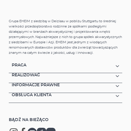
etap filtracji. Montując lub demontując
moduły (kosze) filtra można dostosować jego
pojemność do swoich potrzeb. Do
Grupa EHEIM z siedzibą w Deizisau w pobliżu Stuttgartu to średniej
rozbudowy filtra służy zestaw ExtensionSET2
wielkości przedsiębiorstwo rodzinne ze spółkami podległymi
Kosze filtra łatwo łączy się i rozłącza (system
działającymi w branżach akwarystycznej i projektowania wnętrz
mocowania Easy-Klick) Dzięki konstrukcji
przemysłowych. Najważniejsze z nich to grupa spółek akwarystycznych
modułowej wkłady lub materiały filtracyjne
z siedzibami w Europie i Azji. EHEIM jest jednym z wiodących
można czyścić w różnych odstępach
renomowanych dostawców produktów dla zwierząt towarzyszących
czasowych chroniąc w ten sposób kultury
znanym na całym świecie z jakości, usług i innowacji.
bakterii. Okrągła głowica (pompa)
zamocowana jest na przegubie kulowym
PRACA
umożliwiającym jej dowolne obracanie. Dzięki
temu strumień przefiltrowanej wody można
REALIZOWAĆ
skierować w dowolną stronę. Wydajność i
INFORMACJE PRAWNE
przepustowość pompy można ustawić
pokrętłem na dyszy wylotowej. Przy pomocy
OBSŁUGA KLIENTA
dyfuzora reguluje się ilość zasysanego
powietrza, a tym samym stopień
wzbogacania wody w tlen. (W miejsce
dyfuzora można zastosować inne akcesoria -
BĄDŹ NA BIEŻĄCO
patrz wykaz) Zaczep filtra biopower mocuje
się po prostu przyssawkami do szyby. W celu