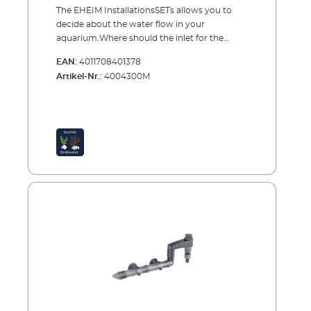
The EHEIM InstallationsSETs allows you to
decide about the water flow in your
aquarium.Where should the inlet for the
water be situated? How should the outlet
EAN:
4011708401378
work? What kind of tubes, hoses, nozzles etc.
Artikel-Nr.:
4004300M
should be used? Our InstallationsSETs are a
modular range of accessories. They consist of
a wide range of matching components, with
which you can configure and extend your
water flow connectors to suit your own
personal requirements. The sets can be
attached to all EHEIM external filters.
InstallationsSET 1 is designed for the inlet side
and InstallationsSET 2 for the outlet side. Two
basic sets – the complete basis for your own
individual extension using a comprehensive
range of accessories: EHEIM InstallationsSET 1
(inlet side)A basic set for attaching to the inlet
side of all external filters. With this set you can
decide where the water will be sucked into
the aquarium. A completely safe and
watertight hose and InstallationsSET1