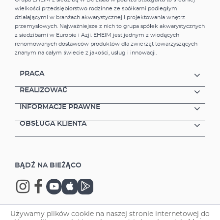
podłączenia do strony dolotowej wszystkich
wielkości przedsiębiorstwo rodzinne ze spółkami podległymi
filtrów zewnętrznych. Zestaw ten pozwoli Ci
działającymi w branżach akwarystycznej i projektowania wnętrz
wybrać miejsce w akwarium, z którego woda
przemysłowych. Najważniejsze z nich to grupa spółek akwarystycznych
będzie zasysana do filtra. Całkowicie
z siedzibami w Europie i Azji. EHEIM jest jednym z wiodących
bezpieczny i wodoszczelny wąż oraz złącze
renomowanych dostawców produktów dla zwierząt towarzyszących
InstallationsSET1 Rurka ssawna może być
znanym na całym świecie z jakości, usług i innowacji.
wydłużana lub skracana zależnie od
preferencji. Łatwe czyszczenie węża bez
PRACA
konieczności zdejmowania. Bezpieczne i
trwałe mocowanie w akwarium przy pomocy
REALIZOWAĆ
wysokiej jakości przyssawek marki EHEIM.
INFORMACJE PRAWNE
Oferujemy 2 rozmiary - do węża ø 12/16 mm
oraz do węża ø 16/22 mm
OBSŁUGA KLIENTA
BĄDŹ NA BIEŻĄCO
Używamy plików cookie na naszej stronie internetowej do