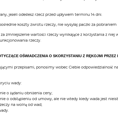
any, jeżeli odeślesz rzecz przed upływem terminu 14 dni.
pośrednie koszty zwrotu rzeczy, nie wysyłaj paczki za pobraniem
a zmniejszenie wartości rzeczy wynikające z korzystania z niej 
 funkcjonowania rzeczy.
OTYCZĄCE OŚWIADCZENIA O SKORZYSTANIU Z RĘKOJMI PRZEZ
ującymi przepisami, ponosimy wobec Ciebie odpowiedzialność n
ryciu wady:
nie o żądaniu obniżenia ceny;
nie o odstąpieniu od umowy, ale nie wtedy kiedy wada jest nieis
zeczy na wolną od wad;
wady.