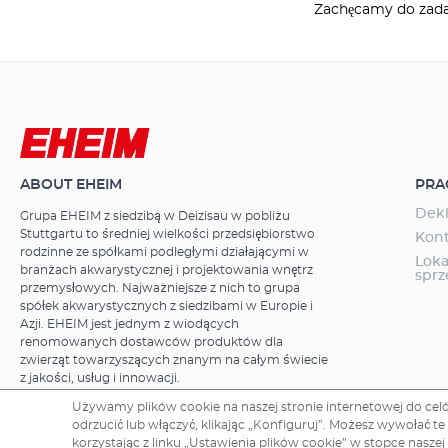
Zachęcamy do zada
ABOUT EHEIM
PRA
Dekl
Grupa EHEIM z siedzibą w Deizisau w pobliżu
Stuttgartu to średniej wielkości przedsiębiorstwo
Kon
rodzinne ze spółkami podległymi działającymi w
Loka
branżach akwarystycznej i projektowania wnętrz
spr
przemysłowych. Najważniejsze z nich to grupa
spółek akwarystycznych z siedzibami w Europie i
Azji. EHEIM jest jednym z wiodących
renomowanych dostawców produktów dla
zwierząt towarzyszących znanym na całym świecie
z jakości, usług i innowacji.
Używamy plików cookie na naszej stronie internetowej do celów
odrzucić lub włączyć, klikając „Konfiguruj”. Możesz wywołać 
korzystając z linku „Ustawienia plików cookie” w stopce naszej