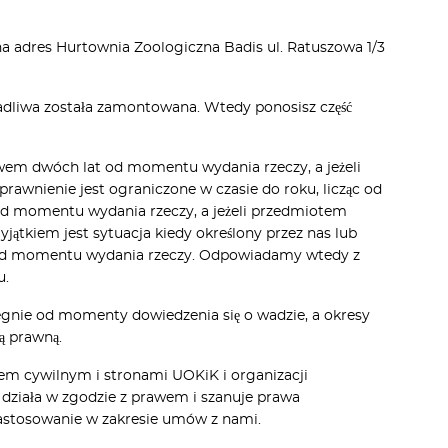
na adres Hurtownia Zoologiczna Badis ul. Ratuszowa 1/3
adliwa została zamontowana. Wtedy ponosisz część
ywem dwóch lat od momentu wydania rzeczy, a jeżeli
awnienie jest ograniczone w czasie do roku, licząc od
 od momentu wydania rzeczy, a jeżeli przedmiotem
tkiem jest sytuacja kiedy określony przez nas lub
at od momentu wydania rzeczy. Odpowiadamy wtedy z
u.
iegnie od momenty dowiedzenia się o wadzie, a okresy
ą prawną.
sem cywilnym i stronami UOKiK i organizacji
działa w zgodzie z prawem i szanuje prawa
zastosowanie w zakresie umów z nami.