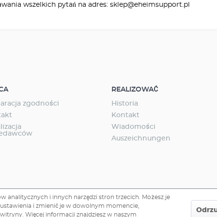
wania wszelkich pytań na adres: sklep@eheimsupport.pl
CA
REALIZOWAĆ
aracja zgodności
Historia
takt
Kontakt
lizacja
Wiadomości
zedawców
Auszeichnungen
 analitycznych i innych narzędzi stron trzecich. Możesz je
te ustawienia i zmienić je w dowolnym momencie,
Odrz
 witryny. Więcej informacji znajdziesz w naszym