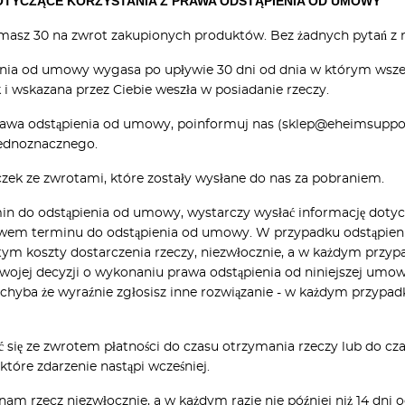
OTYCZĄCE KORZYSTANIA Z PRAWA ODSTĄPIENIA OD UMOWY
asz 30 na zwrot zakupionych produktów. Bez żadnych pytań z n
nia od umowy wygasa po upływie 30 dni od dnia w którym wszed
 i wskazana przez Ciebie weszła w posiadanie rzeczy.
rawa odstąpienia od umowy, poinformuj nas (sklep@eheimsupport.p
ednoznacznego.
ek ze zwrotami, które zostały wysłane do nas za pobraniem.
n do odstąpienia od umowy, wystarczy wysłać informację dotyc
em terminu do odstąpienia od umowy. W przypadku odstąpieni
tym koszty dostarczenia rzeczy, niezwłocznie, a w każdym przypa
wojej decyzji o wykonaniu prawa odstąpienia od niniejszej um
, chyba że wyraźnie zgłosisz inne rozwiązanie - w każdym przypad
ię ze zwrotem płatności do czasu otrzymania rzeczy lub do cza
 które zdarzenie nastąpi wcześniej.
 nam rzecz niezwłocznie, a w każdym razie nie później niż 14 dn