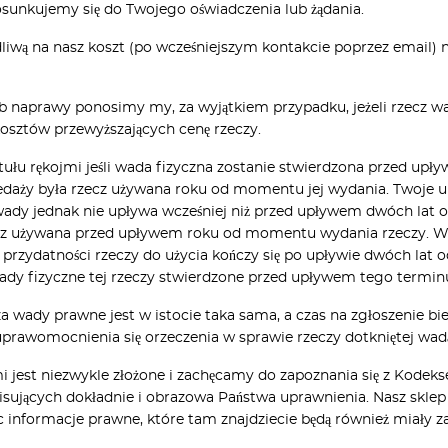
osunkujemy się do Twojego oświadczenia lub żądania.
liwą na nasz koszt (po wcześniejszym kontakcie poprzez email) 
 naprawy ponosimy my, za wyjątkiem przypadku, jeżeli rzecz w
osztów przewyższających cenę rzeczy.
łu rękojmi jeśli wada fizyczna zostanie stwierdzona przed upł
aży była rzecz używana roku od momentu jej wydania. Twoje upr
wady jednak nie upływa wcześniej niż przed upływem dwóch lat
cz używana przed upływem roku od momentu wydania rzeczy. Wyją
 przydatności rzeczy do użycia kończy się po upływie dwóch l
wady fizyczne tej rzeczy stwierdzone przed upływem tego termin
a wady prawne jest w istocie taka sama, a czas na zgłoszenie b
prawomocnienia się orzeczenia w sprawie rzeczy dotkniętej wad
i jest niezwykle złożone i zachęcamy do zapoznania się z Kodek
ujących dokładnie i obrazowa Państwa uprawnienia. Nasz sklep 
informacje prawne, które tam znajdziecie będą również miały 