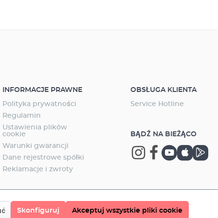
INFORMACJE PRAWNE
OBSŁUGA KLIENTA
Polityka prywatności
Service Hotline
Regulamin
Ustawienia plików
cookie
BĄDŹ NA BIEŻĄCO
Warunki gwarancji
Dane rejestrowe spółki
Reklamacje i zwroty
Skonfiguruj
Akceptuj wszystkie pliki cookie
uć