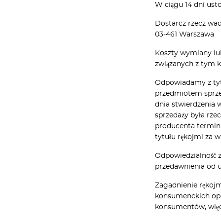
W ciągu 14 dni ust
Dostarcz rzecz wad
03-461 Warszawa
Koszty wymiany lub
związanych z tym k
Odpowiadamy z tytu
przedmiotem sprzed
dnia stwierdzenia 
sprzedaży była rze
producenta termin
tytułu rękojmi za 
Odpowiedzialność z
przedawnienia od u
Zagadnienie rękojm
konsumenckich opis
konsumentów, więc 