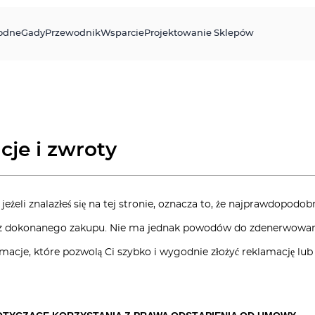
odne
Gady
Przewodnik
Wsparcie
Projektowanie Sklepów
je i zwroty
jeżeli znalazłeś się na tej stronie, oznacza to, że najprawdopodobn
 z dokonanego zakupu. Nie ma jednak powodów do zdenerwowania
rmacje, które pozwolą Ci szybko i wygodnie złożyć reklamację l