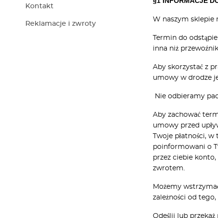
§1 INFORMACJE D
Kontakt
W naszym sklepie m
Reklamacje i zwroty
Termin do odstąpie
inna niż przewoźnik
Aby skorzystać z p
umowy w drodze j
Nie odbieramy pacz
Aby zachować termi
umowy przed upływ
Twoje płatności, w 
poinformowani o T
przez ciebie konto
zwrotem.
Możemy wstrzymać s
zależności od tego,
Odeślij lub przekaż