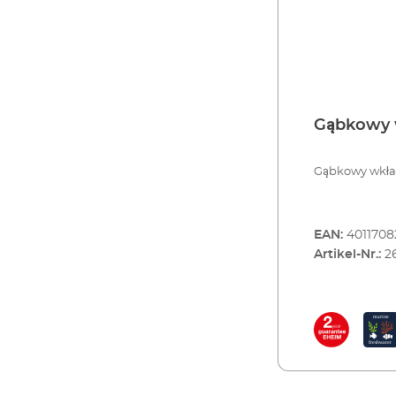
Gąbkowy w
Gąbkowy wkład
EAN:
4011708
Artikel-Nr.:
2