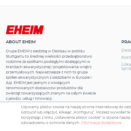
ABOUT EHEIM
PRA
Dekl
Grupa EHEIM z siedzibą w Deizisau w pobliżu
Stuttgartu to średniej wielkości przedsiębiorstwo
Kon
rodzinne ze spółkami podległymi działającymi w
Loka
branżach akwarystycznej i projektowania wnętrz
spr
przemysłowych. Najważniejsze z nich to grupa
spółek akwarystycznych z siedzibami w Europie i
Azji. EHEIM jest jednym z wiodących
renomowanych dostawców produktów dla
zwierząt towarzyszących znanym na całym świecie
z jakości, usług i innowacji.
Używamy plików cookie na naszej stronie internetowej do celów
odrzucić lub włączyć, klikając „Konfiguruj”. Możesz wywołać 
korzystając z linku „Ustawienia plików cookie” w stopce naszej
Copyright © 2026 EHEIM GmbH & Co. KG.
oświadczeniu o ochronie danych.
Informacje dodatkowe ...