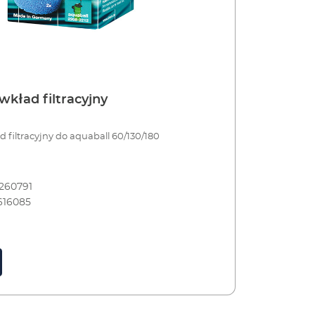
kład filtracyjny
 filtracyjny do aquaball 60/130/180
260791
616085