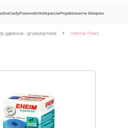
odne
Gady
Przewodnik
Wsparcie
Projektowanie Sklepów
y gąbkowe - gruboziarniste
Internal filters