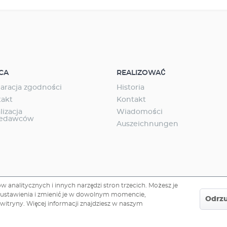
CA
REALIZOWAĆ
aracja zgodności
Historia
takt
Kontakt
lizacja
Wiadomości
zedawców
Auszeichnungen
 analitycznych i innych narzędzi stron trzecich. Możesz je
te ustawienia i zmienić je w dowolnym momencie,
Odrz
 witryny. Więcej informacji znajdziesz w naszym