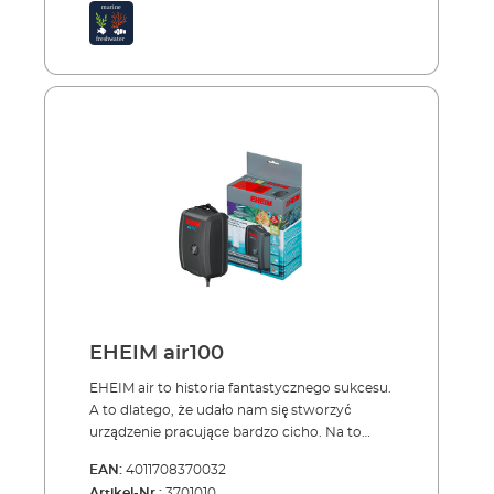
Prosta instalacja niewymagająca narzędzi
Akcesoria opcjonalne (nie znajdujące się w
zestawie): Zawór magnetyczny CO2 (odcięcie
nocne) Wyprodukowano w Niemczech 3 lata
gwarancji
EHEIM air100
EHEIM air to historia fantastycznego sukcesu.
A to dlatego, że udało nam się stworzyć
urządzenie pracujące bardzo cicho. Na to
właśnie czekało wielu akwarystów. Oferujemy
EAN:
4011708370032
trzy modele pomp: 100, 200 (2 x 100) i 400 (2 x
Artikel-Nr.:
3701010