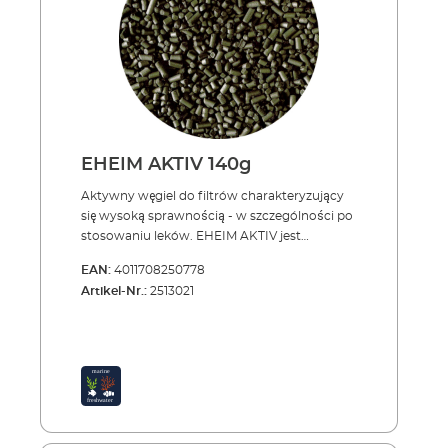
EHEIM AKTIV 140g
Aktywny węgiel do filtrów charakteryzujący
się wysoką sprawnością - w szczególności po
stosowaniu leków. EHEIM AKTIV jest
poddany działaniu kwasu i aktywowany w
EAN:
4011708250778
celu samoczynnej absorpcji wody
Artikel-Nr.:
2513021
(powierzchnia aktywna: 1200 m²/g). Dzięki
temu bardzo szybko wiąże i zatrzymuje
szkodliwe substancje chemiczne takie jak
pestycydy, pozostałości leków i inne. Woda w
akwarium stanie się krystalicznie przejrzysta.
Stosowanie węgla aktywowanego jest
szczególnie ważne po poddaniu zwierząt
zabiegom z zastosowaniem leków. EHEIM