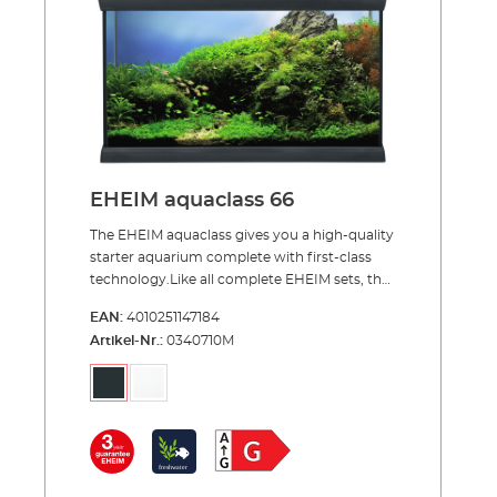
pasek świetlny i zintegrowane oświetlenie
nocne. Inne zalety to otwór do karmienia z
pokrywką (odpowiedni do automatycznych
karmników) i dołączona ramka bazowa.
EHEIM aquaclass 66
The EHEIM aquaclass gives you a high-quality
starter aquarium complete with first-class
technology.Like all complete EHEIM sets, the
aquaclass offers you everything you need for
EAN:
4010251147184
a starter aquarium, letting you get “up and
Artikel-Nr.:
0340710M
running" with your aquarium immediately.
The aquaclass means a class-above: excellent
workmanship (e.g., diamond-cut, polished
glass edges), high-quality technology (corner
filter, heater, thermometer) and LED lighting.
The major innovation is the design of the
cover. On the cover, you can switch the LED