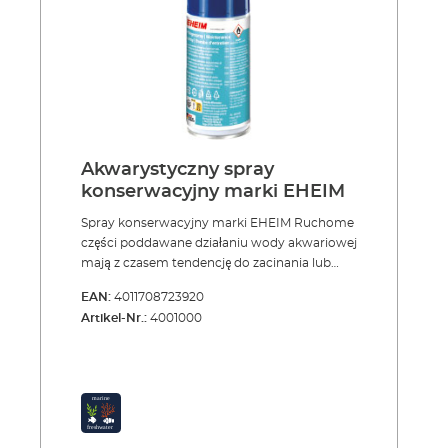
Akwarystyczny spray
konserwacyjny marki EHEIM
Spray konserwacyjny marki EHEIM Ruchome
części poddawane działaniu wody akwariowej
mają z czasem tendencję do zacinania lub
całkowitego zapiekania się. Wystarczy
EAN:
4011708723920
potraktować je sprayem konserwacyjnym, a
Artikel-Nr.:
4001000
problem zostanie szybko rozwiązany.
Produkt ten jest zalecany szczególnie do
utrzymania ruchomości zaworów, kranów
odcinających, adapterów do węży, uszczelek,
a także wielu innych elementów. Spray
konserwacyjny marki EHEIM zawiera silikon,
jest obojętny dla wody, wolny od CFC, nie