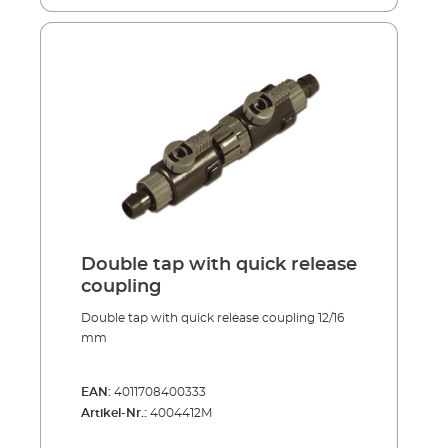
zawiera rozpuszczalników, olejów ani
substancji szkodliwych dla środowiska. W
zestawie znajduje się rurka pozwalająca
dotrzeć nawet do trudno dostępnych miejsc.
Do konserwacji zaworów, zaworów
odcinających, adapterów do węży, uszczelek
itp. Może być stosowany również do
trudnodostępnych systemów zalewania filtra
Obojętny dla wody, wolny od CFC, nie
zawiera rozpuszczalników, olejów ani
substancji szkodliwych dla środowiska
Pojemność: 150ml
Double tap with quick release
coupling
Double tap with quick release coupling 12/16
mm
EAN:
4011708400333
Artikel-Nr.:
4004412M