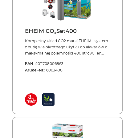
EHEIM CO₂Set400
Kompletny układ CO2 marki EHEIM - system
z butlą wielokrotnego użytku do akwariów o
maksymalnej pojemności 400 litrów. Ten
kompletny zestaw akwariowy precyzyjnie
EAN:
4011708006863
dozuje CO2 dostarczając roślinom jednej z
Artikel-Nr.:
6063400
najważniejszych substancji odżywczych.
System precyzyjnie dawkuje dwutlenek
węgla, monitoruje jego ilość i cechuje się
najwyższym poziomem bezpieczeństwa.
Zestaw zawiera wszystkie niezbędne
elementy, a jego instalacja wymaga
wykonania kilku prostych czynnności. Po
opróżnieniu butli można oddać ją nabić w
specjalistycznym sklepie lub punkcie. Zaleca
się, aby posiadać butlę rezerwową (patrz
akcesoria).System nawożenia EHEIM