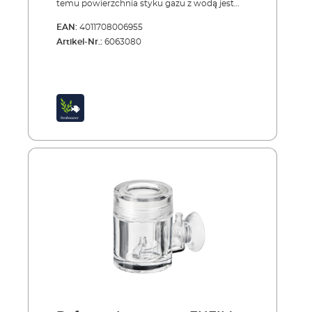
temu powierzchnia styku gazu z wodą jest
większa, co przyśpiesza rozpuszczanie się
EAN:
4011708006955
CO2. Licznik pęcherzyków służy do
Artikel-Nr.:
6063080
wzrokowej kontroli dawkowania CO2. Ogólna
zasada: ok. 20 mg CO2 na litr. Odpowiada to
100 pęcherzykom na minutę na 100 litrów
wody.Dyfuzor CO2 600 marki EHEIM do
większych akwariów o maksymalnej
pojemności 600 lDyfuzor z wysokiej jakości
szkła z oddzielnym licznikiem pęcherzyków
zabezpieczony zaworem zwrotnym zapewnia
skuteczne, bezstratne dozowanie CO2.Duża
powierzchnia dyfuzora gwarantuje
optymalną i skuteczną dystrybucję
pęcherzyków gazu w dużym akwarium.
Urządzenie mocowane w narożniku przy
pomocy dwóch mocnych przyssawek
zajmuje niewiele miejsca. Zalety: Łatwy w
użytkowaniu dyfuzor o dużej powierzchni
Optymala dystrybucja pęcherzyków CO2 w
dużych akwariach Oddzielny licznik
pęcherzyków służący do wizualnej kontroli
dawkowania CO2 Wbudowany zawór