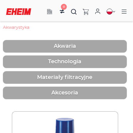
0
Akwarystyka
Akwaria
Technologia
Materiały filtracyjne
Akcesoria