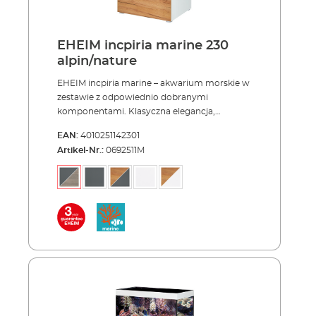
EHEIM incpiria marine 230
alpin/nature
EHEIM incpiria marine – akwarium morskie w
zestawie z odpowiednio dobranymi
komponentami. Klasyczna elegancja,
wysokiej jakości wzornictwo w połączeniu z
EAN:
4010251142301
precyzyjnymi rozwiązaniami technicznymi i
Artikel-Nr.:
0692511M
praktycznością użytkową. EHEIM incpiria
marine to najwyższy standard akwarystyki
morskiej. Elegancki design, wysokiej jakości
wykonanie i konstrukcja, doskonałe
rozwiązania techniczne, cicha praca i
optymalne bezpieczeństwo - wszystko w
komplecie. Oto incpiria marine. Tafle
czystego, białego szkła w połączeniu ze
specjalnie zaprojektowanym,
wysokowydajnym oświetleniem ledowym
umożliwiają niezakłóconą obserwację
egzotycznego podwodnego świata.