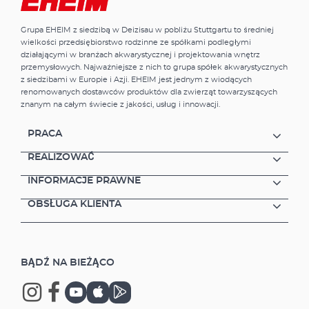
wielokrotnego użytku Złącze węża obrotowe
w zakresie 360° Specjalny bezpieczny wąż
Grupa EHEIM z siedzibą w Deizisau w pobliżu Stuttgartu to średniej
CO2, odporny na ciśnienie, 3m, ø 4/6 mm
wielkości przedsiębiorstwo rodzinne ze spółkami podległymi
Bezpieczny dyfuzor CO2 z licznikiem
działającymi w branżach akwarystycznej i projektowania wnętrz
pęcherzyków i zaworem zwrotnym do
przemysłowych. Najważniejsze z nich to grupa spółek akwarystycznych
skutecznego dozowania CO2 5 szt. testów
z siedzibami w Europie i Azji. EHEIM jest jednym z wiodących
paskowych do analizowania początkowych
renomowanych dostawców produktów dla zwierząt towarzyszących
parametrów wody Stały tester CO2 z
znanym na całym świecie z jakości, usług i innowacji.
odczynnikiem wskaźnikowym do ciągłego
pomiaru zawartości CO2 w akwarium Prosta
PRACA
instalacja niewymagająca narzędzi Cechy:
Zawór elektromagnetyczny CO2 (odcięcie
REALIZOWAĆ
nocne) Wyprodukowano w Niemczech 3 lata
INFORMACJE PRAWNE
gwarancji
OBSŁUGA KLIENTA
BĄDŹ NA BIEŻĄCO