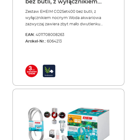
bez butli, z wyłącznikiem
nocnym
Zestaw EHEIM CO2Set400 bez butli, z
wyłącznikiem nocnym Woda akwariowa
zazwyczaj zawiera zbyt mało dwutlenku
węgla (CO2), który usuwany jest w zakładzie
EAN:
4011708008263
uzdatniania. Oprócz światła, azotu,
Artikel-Nr.:
6064213
fosforanów, pierwiastków śladowych itd.
rośliny wymagają również najważniejszej
substancji odżywczej - dwutlenku węgla, a im
silniejsze i zdrowsze rośliny, tym mniejsze
szanse rozwoju glonów. Ponadto, rośliny
produkują więcej tlenu, niż ryby zużywają do
oddychania, wobec czego prawidłowo
dawkowany CO2 reguluje również odczyn
wody. Zestaw zawiera: Precyzyjny reduktor
ciśnienia z manometrami i dokładnym
zaworem dawkującym do systemów
wielokrotnego użytku Złącze węża obrotowe
w zakresie 360° Specjalny bezpieczny wąż
CO2, odporny na ciśnienie, 3m, ø 4/6 mm
Bezpieczny dyfuzor CO2 z licznikiem
pęcherzyków i zaworem zwrotnym do