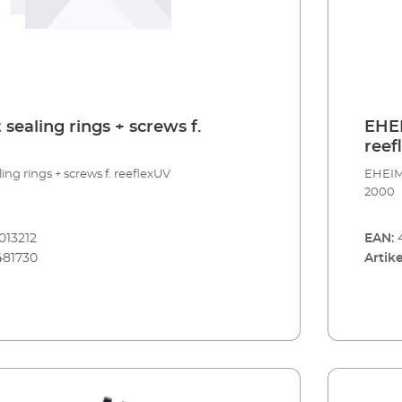
sealing rings + screws f.
EHEI
reef
ing rings + screws f. reeflexUV
EHEIM 
2000
013212
EAN:
481730
Artike