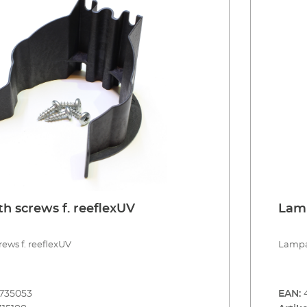
th screws f. reeflexUV
Lam
rews f. reeflexUV
Lampa
735053
EAN: