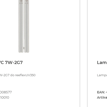
VC 7W-2G7
Lam
-2G7 do reeflexUV350
Lampa
8008577
EAN:
110010
Artike