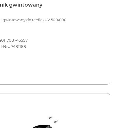
znik gwintowany
ik gwintowany do reeflexUV 500/800
4011708745557
l-Nr.:
7481168