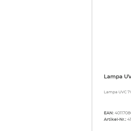
Lampa U
Lampa UVC 7W
EAN:
401170
Artikel-Nr.:
4