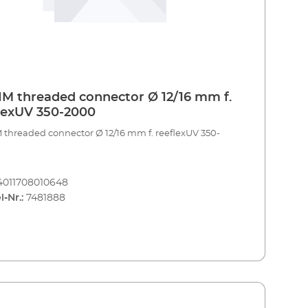
M threaded connector Ø 12/16 mm f.
lexUV 350-2000
threaded connector Ø 12/16 mm f. reeflexUV 350-
4011708010648
l-Nr.:
7481888