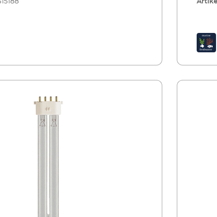
315188
Artike