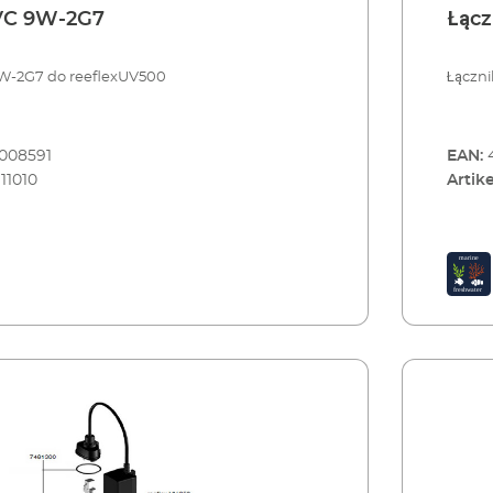
VC 9W-2G7
Łąc
-2G7 do reeflexUV500
Łączn
008591
EAN:
111010
Artike