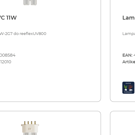
C 11W
Lam
W-2G7 do reeflexUV800
Lampa
8008584
EAN:
112010
Artike