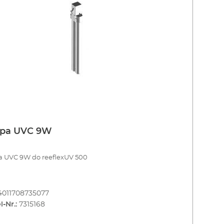
pa UVC 9W
 UVC 9W do reeflexUV 500
4011708735077
l-Nr.:
7315168