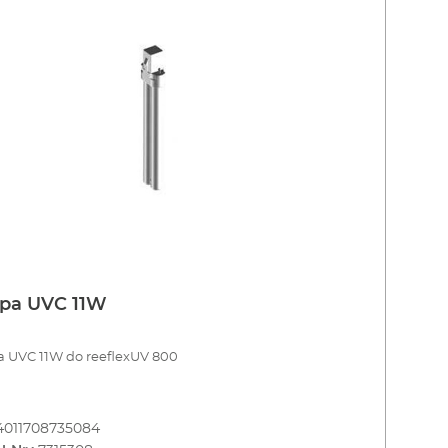
pa UVC 11W
 UVC 11W do reeflexUV 800
4011708735084