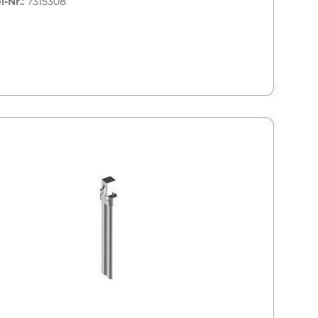
l-Nr.:
7315308