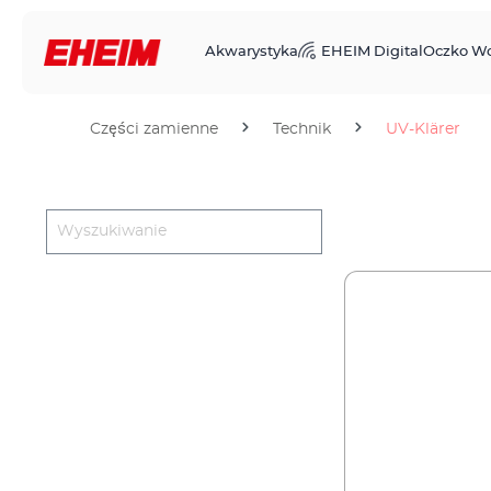
Akwarystyka
EHEIM Digital
Oczko W
Części zamienne
Technik
UV-Klärer