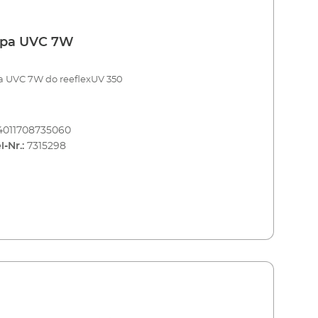
pa UVC 7W
 UVC 7W do reeflexUV 350
4011708735060
l-Nr.:
7315298