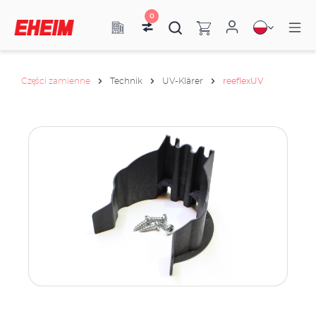
0
Części zamienne
Technik
UV-Klärer
reeflexUV