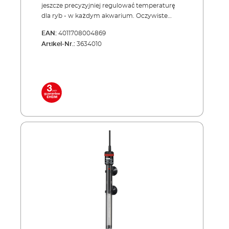
jeszcze precyzyjniej regulować temperaturę
dla ryb - w każdym akwarium. Oczywiste
pomysły są często najlepsze. Dotyczy to
EAN:
4011708004869
również grzałek akwariowych. Po prostu
Artikel-Nr.:
3634010
wiesza się ją w wodzie. Zasada działania jest
taka sama, jak kilkadziesiąt lat temu. Jednak
w międzyczasie grzałki marki EHEIM stały się
ultranowoczesnymi urządzeniami
grzewczymi. Temperaturę można ustawić z
dużą precyzją, a z jeszcze większą precyzją jest
ona mierzona i utrzymywana na stałym
poziomie przez system elektroniczny. Płaszcz
wykonany ze specjalnego szkła
laboratoryjnego zwiększa powierzchnię
grzewczą, pełni rolę osłony termicznej i
zapewnia równomierną emisję ciepła. Wybór
10 różnych rozmiarów sprawia, że możesz
ogrzać akwarium o pojemności od 20 do 1200
litrów. Zalety grzałek EHEIM thermocontrol-e
Precyzyjna regulacja temperatury w zakresie
od 20 do 32°C Brak konieczności poprawiania
ustawień Dokładność sterowania ±0,5°C