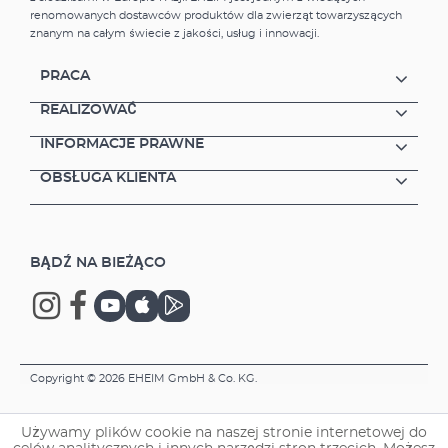
automatically adjusted accordingly: 25 °C
renomowanych dostawców produktów dla zwierząt towarzyszących
during the day; 23 °C at night. (Please note:
znanym na całym świecie z jakości, usług i innowacji.
Water is not cooled down - the heater has no
integrated cooling).WLAN-connectionThe
PRACA
thermocontrol+ e is waterproof and fully
submersible. For an optimal WLAN
REALIZOWAĆ
connection, however, the heater may only be
INFORMACJE PRAWNE
immersed up to the "water level" mark.For
the security of your device, every EHEIM
OBSŁUGA KLIENTA
thermocontrol+ e is encrypted ex works
(password can be adjusted). After setting the
desired temperature, the wifi network can be
switched off.
BĄDŹ NA BIEŻĄCO
Copyright © 2026 EHEIM GmbH & Co. KG.
Używamy plików cookie na naszej stronie internetowej do