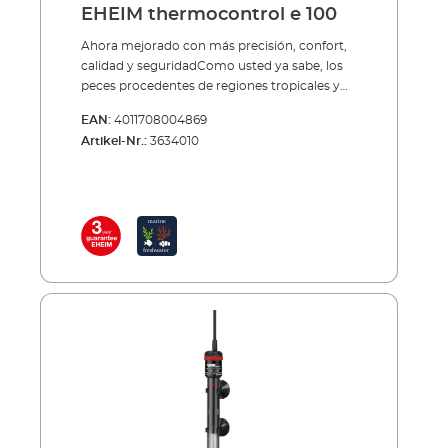
EHEIM thermocontrol e 100
Ahora mejorado con más precisión, confort,
calidad y seguridadComo usted ya sabe, los
peces procedentes de regiones tropicales y
subtropicales necesitan una determinada
EAN:
4011708004869
temperatura constante del agua. Antes de
Artikel-Nr.:
3634010
que el ingeniero Eugen Jäger inventó hace
décadas el termocalentador regulable para
acuarios, no existía ninguna solución
realmente aceptable para crear la
temperatura indicada para cada especie en
un acuario. Se utilizaban, por tanto, métodos
poco convencionales y curiosos. Por ejemplo,
se ponía el acuario bajo el sol o junto a la
calefacción o bien la chimenea.El
termocalentador regulable para acuarios
convencional, EHEIM thermocontrol, es un
desarrollo perfeccionado del legendario
calentador original de JÄGER y el EHEIM
thermocontrol e es la variante
electrónicamente controlada.La temperatura
se puede regular exactamente desde 20°