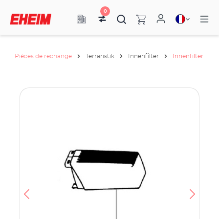
0
Pièces de rechange
Terraristik
Innenfilter
Innenfilter