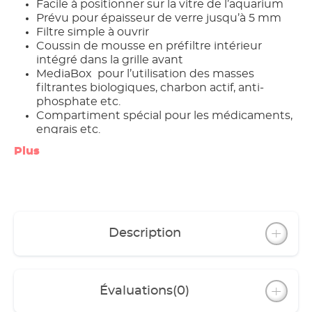
Facile à positionner sur la vitre de l’aquarium
Prévu pour épaisseur de verre jusqu’à 5 mm
Filtre simple à ouvrir
Coussin de mousse en préfiltre intérieur
intégré dans la grille avant
MediaBox pour l’utilisation des masses
filtrantes biologiques, charbon actif, anti-
phosphate etc.
Compartiment spécial pour les médicaments,
engrais etc.
Le moteur reste dans le bac pendant le
Plus
nettoyage
Livré entièrement équipé avec les masse
filtrantes originales EHEIM: mousse et EHEIM
SUBSTRATpro
Description
Évaluations
(0)